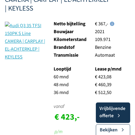
| KEYLESS
Netto bijtelling
€ 367,-
Bouwjaar
2021
Kilometerstand
109.971
Brandstof
Benzine
Transmissie
Automaat
Looptijd
Lease p/mnd
60 mnd
€ 423,08
48 mnd
€ 460,39
36 mnd
€ 512,50
vanaf
Vrijblijvende
€ 423,-
offerte
Bekijken
p/m