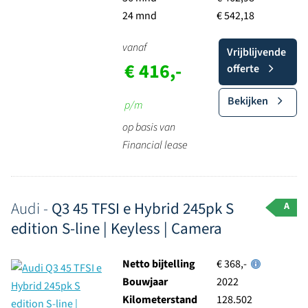
24 mnd
€ 542,18
vanaf
Vrijblijvende
€ 416,-
offerte
Bekijken
p/m
op basis van
Financial lease
Audi -
Q3 45 TFSI e Hybrid 245pk S
A
edition S-line | Keyless | Camera
Netto bijtelling
€ 368,-
Bouwjaar
2022
Kilometerstand
128.502