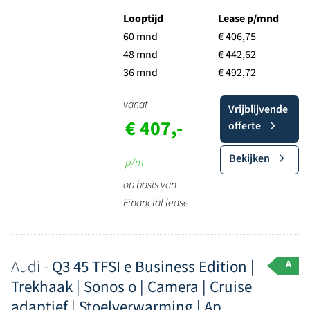
Looptijd
Lease p/mnd
60 mnd
€ 406,75
48 mnd
€ 442,62
36 mnd
€ 492,72
vanaf
Vrijblijvende
€ 407,-
offerte
Bekijken
p/m
op basis van
Financial lease
Audi -
Q3 45 TFSI e Business Edition |
A
Trekhaak | Sonos o | Camera | Cruise
adaptief | Stoelverwarming | Ap...