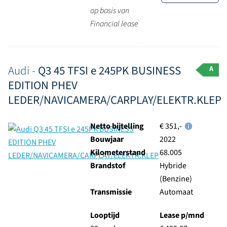
op basis van
Financial lease
Audi -
Q3 45 TFSI e 245PK BUSINESS
A
EDITION PHEV
LEDER/NAVICAMERA/CARPLAY/ELEKTR.KLEP
Netto bijtelling
€ 351,-
Bouwjaar
2022
Kilometerstand
68.005
Brandstof
Hybride
(Benzine)
Transmissie
Automaat
Looptijd
Lease p/mnd