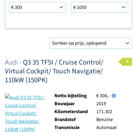
Leaseprijs tot
Sorteer op
Audi -
Q3 35 TFSI / Cruise Control/
C
Virtual Cockpit/ Touch Navigatie/
110kW (150PK)
Netto bijtelling
€ 308,-
Bouwjaar
2019
Kilometerstand
171.302
Brandstof
Benzine
Transmissie
Automaat