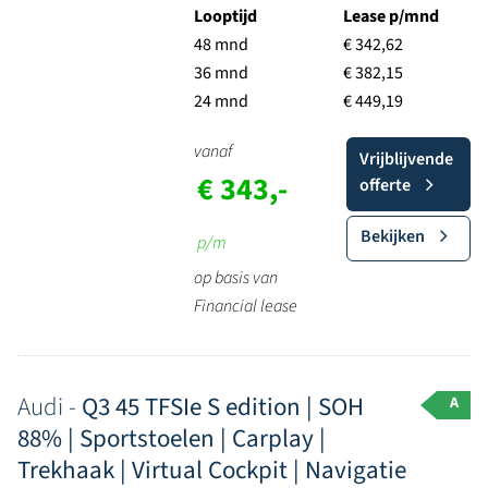
Looptijd
Lease p/mnd
48 mnd
€ 342,62
36 mnd
€ 382,15
24 mnd
€ 449,19
vanaf
Vrijblijvende
€ 343,-
offerte
Bekijken
p/m
op basis van
Financial lease
Audi -
Q3 45 TFSIe S edition | SOH
A
88% | Sportstoelen | Carplay |
Trekhaak | Virtual Cockpit | Navigatie