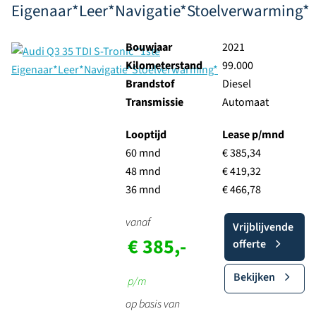
Eigenaar*Leer*Navigatie*Stoelverwarming*
Bouwjaar
2021
Kilometerstand
99.000
Brandstof
Diesel
Transmissie
Automaat
Looptijd
Lease p/mnd
60 mnd
€ 385,34
48 mnd
€ 419,32
36 mnd
€ 466,78
vanaf
Vrijblijvende
€ 385,-
offerte
Bekijken
p/m
op basis van