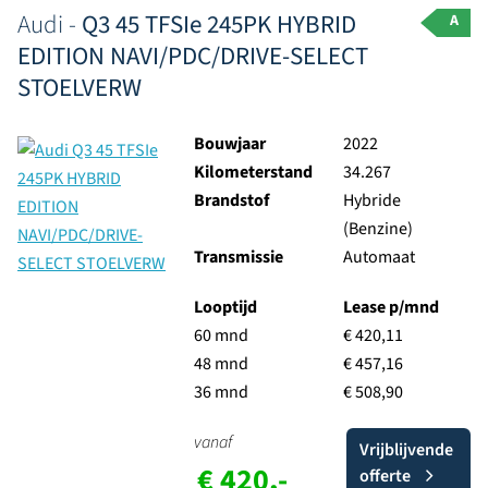
Audi -
Q3 45 TFSIe 245PK HYBRID
A
EDITION NAVI/PDC/DRIVE-SELECT
STOELVERW
Bouwjaar
2022
Kilometerstand
34.267
Brandstof
Hybride
(Benzine)
Transmissie
Automaat
Looptijd
Lease p/mnd
60 mnd
€ 420,11
48 mnd
€ 457,16
36 mnd
€ 508,90
vanaf
Vrijblijvende
€ 420,-
offerte