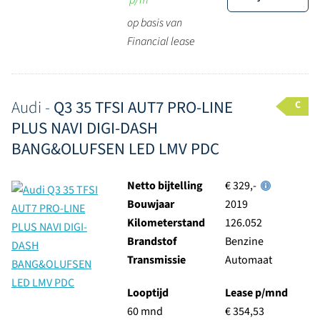
p/m
op basis van
Financial lease
Audi -
Q3 35 TFSI AUT7 PRO-LINE
C
PLUS NAVI DIGI-DASH
BANG&OLUFSEN LED LMV PDC
Netto bijtelling
€ 329,-
Bouwjaar
2019
Kilometerstand
126.052
Brandstof
Benzine
Transmissie
Automaat
Looptijd
Lease p/mnd
60 mnd
€ 354,53