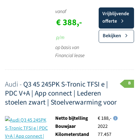
vanaf
Vrijblijvende
€ 388,-
offerte
Bekijken
p/m
op basis van
Financial lease
Audi -
Q3 45 245PK S-Tronic TFSI e |
B
PDC V+A | App connect | Lederen
stoelen zwart | Stoelverwarming voor
Netto bijtelling
€ 188,-
Bouwjaar
2022
Kilometerstand
77.457