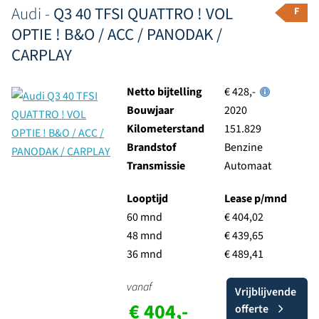
Audi -
Q3 40 TFSI QUATTRO ! VOL
F
OPTIE ! B&O / ACC / PANODAK /
CARPLAY
Netto bijtelling
€ 428,-
Bouwjaar
2020
Kilometerstand
151.829
Brandstof
Benzine
Transmissie
Automaat
Looptijd
Lease p/mnd
60 mnd
€ 404,02
48 mnd
€ 439,65
36 mnd
€ 489,41
vanaf
Vrijblijvende
€ 404,-
offerte