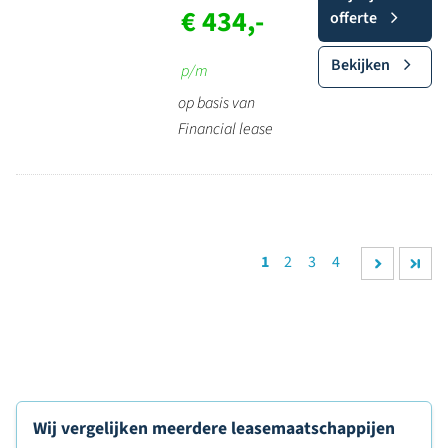
€ 434,-
offerte
Bekijken
p/m
op basis van
Financial lease
1
2
3
4
Wij vergelijken meerdere leasemaatschappijen