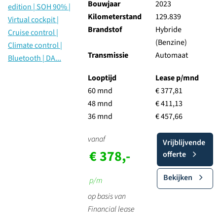
Bouwjaar
2023
Kilometerstand
129.839
Brandstof
Hybride
(Benzine)
Transmissie
Automaat
Looptijd
Lease p/mnd
60 mnd
€ 377,81
48 mnd
€ 411,13
36 mnd
€ 457,66
vanaf
Vrijblijvende
€ 378,-
offerte
Bekijken
p/m
op basis van
Financial lease