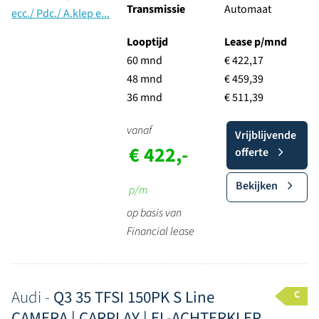
Transmissie
Automaat
Looptijd
Lease p/mnd
60 mnd
€ 422,17
48 mnd
€ 459,39
36 mnd
€ 511,39
vanaf
Vrijblijvende
€ 422,-
offerte
Bekijken
p/m
op basis van
Financial lease
Audi -
Q3 35 TFSI 150PK S Line
C
CAMERA | CARPLAY | EL-ACHTERKLEP