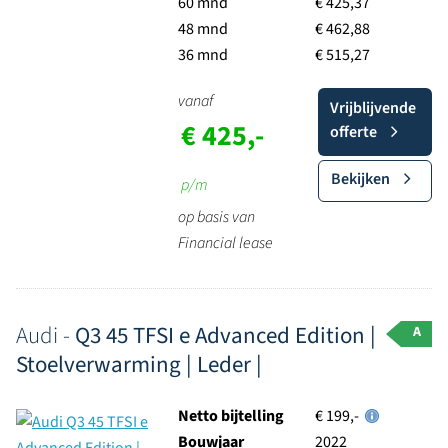
60 mnd
€ 425,37
48 mnd
€ 462,88
36 mnd
€ 515,27
vanaf
Vrijblijvende
€ 425,-
offerte
Bekijken
p/m
op basis van
Financial lease
Audi -
Q3 45 TFSI e Advanced Edition |
A
Stoelverwarming | Leder |
Netto bijtelling
€ 199,-
Bouwjaar
2022