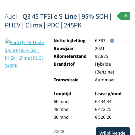
Audi -
Q3 45 TFSI e S-Line | 95% SOH |
A
PHEV | Clima | PDC | 245PK |
Netto bijtelling
€ 367,-
Bouwjaar
2021
Kilometerstand
92.825
Brandstof
Hybride
(Benzine)
Transmissie
Automaat
Looptijd
Lease p/mnd
60 mnd
€ 434,44
48 mnd
€ 472,75
36 mnd
€ 526,26
vanaf
Vrijblijvende