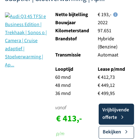
Netto bijtelling
€ 193,-
Bouwjaar
2022
Kilometerstand
97.651
Brandstof
Hybride
(Benzine)
Transmissie
Automaat
Looptijd
Lease p/mnd
60 mnd
€ 412,73
48 mnd
€ 449,12
36 mnd
€ 499,95
vanaf
Vrijblijvende
€ 413,-
offerte
Bekijken
p/m