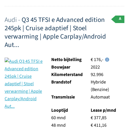
Audi -
Q3 45 TFSI e Advanced edition
A
245pk | Cruise adaptief | Stoel
verwarming | Apple Carplay/Android
Aut...
Netto bijtelling
€ 176,-
Bouwjaar
2022
Kilometerstand
92.996
Brandstof
Hybride
(Benzine)
Transmissie
Automaat
Looptijd
Lease p/mnd
60 mnd
€ 377,85
48 mnd
€ 411,16