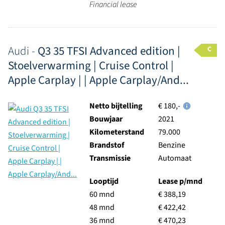
Financial lease
Audi -
Q3 35 TFSI Advanced edition |
C
Stoelverwarming | Cruise Control |
Apple Carplay | | Apple Carplay/And...
Netto bijtelling
€ 180,-
Bouwjaar
2021
Kilometerstand
79.000
Brandstof
Benzine
Transmissie
Automaat
Looptijd
Lease p/mnd
60 mnd
€ 388,19
48 mnd
€ 422,42
36 mnd
€ 470,23