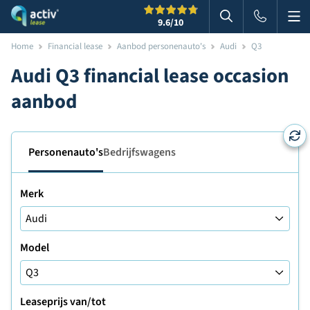
Me
Zoeken
9.6
/10
Zoeken in websi
Home
Financial lease
Aanbod personenauto's
Audi
Q3
Audi Q3 financial lease occasion
aanbod
Personenauto's
Bedrijfswagens
Merk
Model
Leaseprijs van/tot