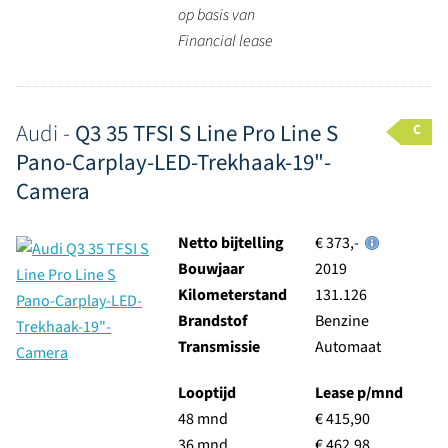
op basis van
Financial lease
Audi -
Q3 35 TFSI S Line Pro Line S
C
Pano-Carplay-LED-Trekhaak-19"-
Camera
Netto bijtelling
€ 373,-
Bouwjaar
2019
Kilometerstand
131.126
Brandstof
Benzine
Transmissie
Automaat
Looptijd
Lease p/mnd
48 mnd
€ 415,90
36 mnd
€ 462,98