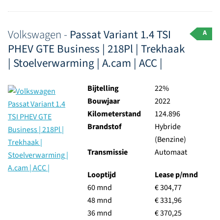
Volkswagen -
Passat Variant 1.4 TSI
A
PHEV GTE Business | 218Pl | Trekhaak
| Stoelverwarming | A.cam | ACC |
Bijtelling
22%
Bouwjaar
2022
Kilometerstand
124.896
Brandstof
Hybride
(Benzine)
Transmissie
Automaat
Looptijd
Lease p/mnd
60 mnd
€ 304,77
48 mnd
€ 331,96
36 mnd
€ 370,25