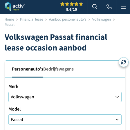
Me
Zoeken
9.6
/10
Zoeken in websi
Home
Financial lease
Aanbod personenauto's
Volkswagen
Passat
Volkswagen Passat financial
lease occasion aanbod
Personenauto's
Bedrijfswagens
Merk
Model