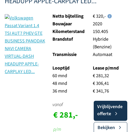
HEADUPP APPLE-CARPLAY LED...
Netto bijtelling
€ 320,-
Bouwjaar
2020
Kilometerstand
150.405
Brandstof
Hybride
(Benzine)
Transmissie
Automaat
Looptijd
Lease p/mnd
60 mnd
€ 281,32
48 mnd
€ 306,41
36 mnd
€ 341,76
vanaf
Vrijblijvende
€ 281,-
offerte
Bekijken
p/m