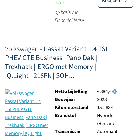
Bekijken
p/m
op basis van
Financial lease
Volkswagen -
Passat Variant 1.4 TSI
PHEV GTE Business |Pano Dak |
Trekhaak | ERGO met Memory |
IQ.Light | 218Pk | SOH...
Netto bijtelling
€ 384,-
Bouwjaar
2023
Kilometerstand
151.884
Brandstof
Hybride
(Benzine)
Transmissie
Automaat