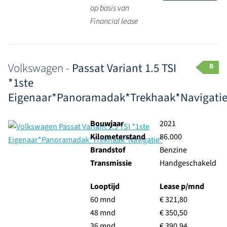
op basis van
Financial lease
Volkswagen -
Passat Variant 1.5 TSI
B
*1ste
Eigenaar*Panoramadak*Trekhaak*Navigatie
Bouwjaar
2021
Kilometerstand
86.000
Brandstof
Benzine
Transmissie
Handgeschakeld
Looptijd
Lease p/mnd
60 mnd
€ 321,80
48 mnd
€ 350,50
36 mnd
€ 390,94