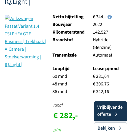
IQ.Light |
Netto bijtelling
€ 344,-
Bouwjaar
2022
Kilometerstand
142.527
Brandstof
Hybride
(Benzine)
Transmissie
Automaat
Looptijd
Lease p/mnd
60 mnd
€ 281,64
48 mnd
€ 306,76
36 mnd
€ 342,16
vanaf
Vrijblijvende
€ 282,-
offerte
Bekijken
p/m