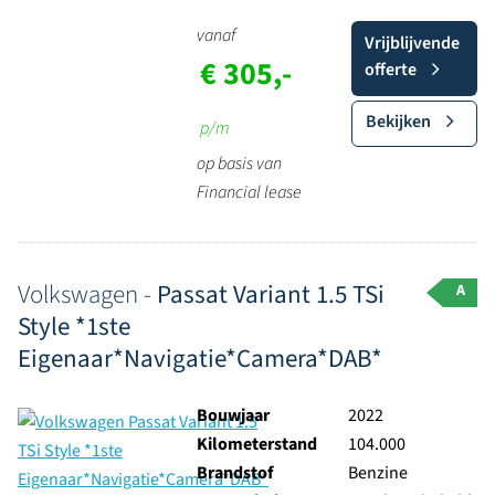
vanaf
Vrijblijvende
€ 305,-
offerte
Bekijken
p/m
op basis van
Financial lease
Volkswagen -
Passat Variant 1.5 TSi
A
Style *1ste
Eigenaar*Navigatie*Camera*DAB*
Bouwjaar
2022
Kilometerstand
104.000
Brandstof
Benzine