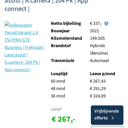
assist | A.camera | 204 Pk | App
connect |
Netto bijtelling
€ 337,-
Bouwjaar
2021
Kilometerstand
149.505
Brandstof
Hybride
(Benzine)
Transmissie
Automaat
Looptijd
Lease p/mnd
60 mnd
€ 267,43
48 mnd
€ 291,29
36 mnd
€ 324,89
vanaf
Vrijblijvende
€ 267,-
offerte