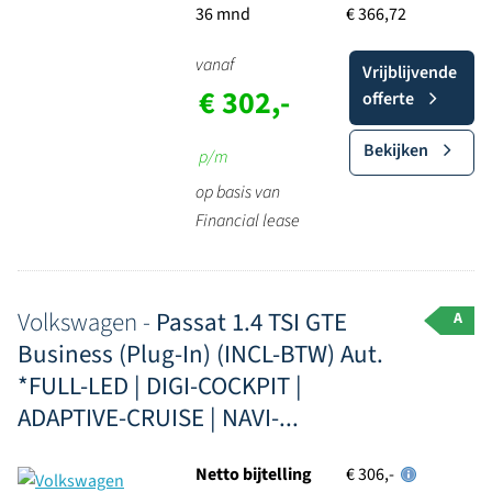
36 mnd
€ 366,72
vanaf
Vrijblijvende
€ 302,-
offerte
Bekijken
p/m
op basis van
Financial lease
Volkswagen -
Passat 1.4 TSI GTE
A
Business (Plug-In) (INCL-BTW) Aut.
*FULL-LED | DIGI-COCKPIT |
ADAPTIVE-CRUISE | NAVI-...
Netto bijtelling
€ 306,-