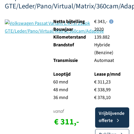
GTE/Leder/Pano/Virtual/Matrix/360cam/Adap
Netto bijtelling
€ 343,-
Bouwjaar
2020
Kilometerstand
139.882
Brandstof
Hybride
(Benzine)
Transmissie
Automaat
Looptijd
Lease p/mnd
60 mnd
€ 311,23
48 mnd
€ 338,99
36 mnd
€ 378,10
vanaf
Vrijblijvende
€ 311,-
offerte