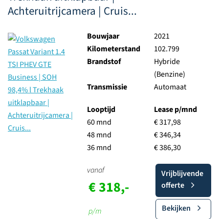
Achteruitrijcamera | Cruis...
Bouwjaar
2021
Kilometerstand
102.799
Brandstof
Hybride
(Benzine)
Transmissie
Automaat
Looptijd
Lease p/mnd
60 mnd
€ 317,98
48 mnd
€ 346,34
36 mnd
€ 386,30
vanaf
Vrijblijvende
€ 318,-
offerte
Bekijken
p/m