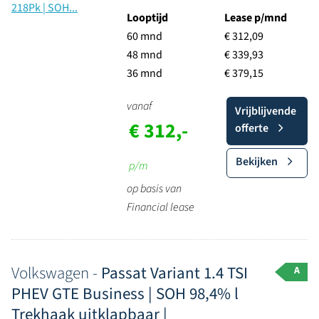
Looptijd
Lease p/mnd
60 mnd
€ 312,09
48 mnd
€ 339,93
36 mnd
€ 379,15
vanaf
Vrijblijvende
€ 312,-
offerte
Bekijken
p/m
op basis van
Financial lease
Volkswagen -
Passat Variant 1.4 TSI
A
PHEV GTE Business | SOH 98,4% l
Trekhaak uitklapbaar |