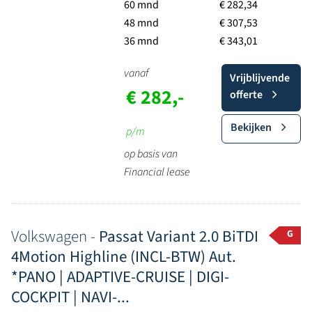
60 mnd
€ 282,34
48 mnd
€ 307,53
36 mnd
€ 343,01
vanaf
Vrijblijvende
€ 282,-
offerte
Bekijken
p/m
op basis van
Financial lease
Volkswagen -
Passat Variant 2.0 BiTDI
G
4Motion Highline (INCL-BTW) Aut.
*PANO | ADAPTIVE-CRUISE | DIGI-
COCKPIT | NAVI-...