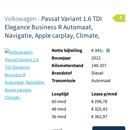
Volkswagen -
Passat Variant 1.6 TDI
C
Elegance Business R Automaat,
Navigatie, Apple carplay, Climate,
Netto bijtelling
€ 343,-
Bouwjaar
2022
Kilometerstand
148.357
Brandstof
Diesel
Transmissie
Automaat
Looptijd
Lease p/mnd
60 mnd
€ 298,78
48 mnd
€ 325,43
36 mnd
€ 362,97