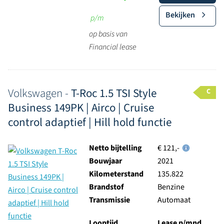
Bekijken
p/m
op basis van
Financial lease
Volkswagen -
T-Roc 1.5 TSI Style
C
Business 149PK | Airco | Cruise
control adaptief | Hill hold functie
Netto bijtelling
€ 121,-
Bouwjaar
2021
Kilometerstand
135.822
Brandstof
Benzine
Transmissie
Automaat
Looptijd
Lease p/mnd