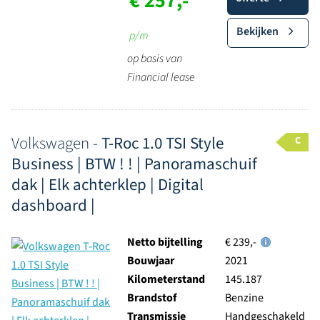
€ 257,-
Bekijken
p/m
op basis van
Financial lease
Volkswagen -
T-Roc 1.0 TSI Style
C
Business | BTW ! ! | Panoramaschuif
dak | Elk achterklep | Digital
dashboard |
Netto bijtelling
€ 239,-
Bouwjaar
2021
Kilometerstand
145.187
Brandstof
Benzine
Transmissie
Handgeschakeld