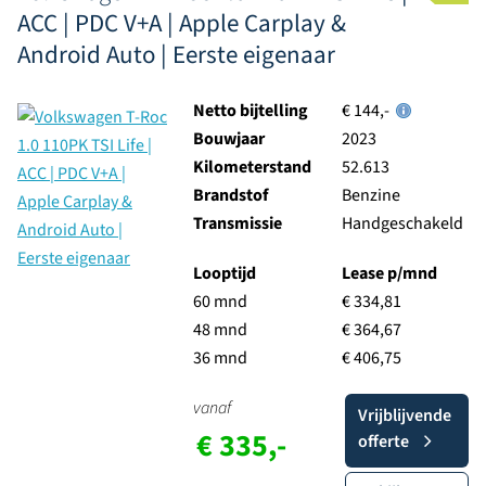
ACC | PDC V+A | Apple Carplay &
Android Auto | Eerste eigenaar
Netto bijtelling
€ 144,-
Bouwjaar
2023
Kilometerstand
52.613
Brandstof
Benzine
Transmissie
Handgeschakeld
Looptijd
Lease p/mnd
60 mnd
€ 334,81
48 mnd
€ 364,67
36 mnd
€ 406,75
vanaf
Vrijblijvende
€ 335,-
offerte