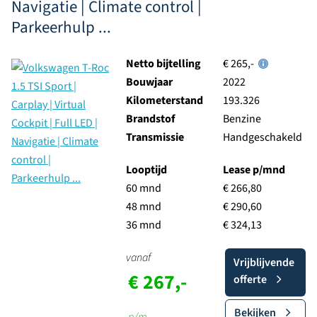
Navigatie | Climate control |
Parkeerhulp ...
Netto bijtelling
€ 265,-
Bouwjaar
2022
Kilometerstand
193.326
Brandstof
Benzine
Transmissie
Handgeschakeld
Looptijd
Lease p/mnd
60 mnd
€ 266,80
48 mnd
€ 290,60
36 mnd
€ 324,13
vanaf
Vrijblijvende
€ 267,-
offerte
Bekijken