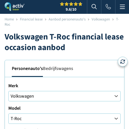
Me
Zoeken
9.6
/10
Zoeken in websi
Home
Financial lease
Aanbod personenauto's
Volkswagen
T-
Roc
Volkswagen T-Roc financial lease
occasion aanbod
Personenauto's
Bedrijfswagens
Merk
Model