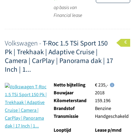
op basis van
Financial lease
Volkswagen -
T-Roc 1.5 TSi Sport 150
C
Pk | Trekhaak | Adaptive Cruise |
Camera | CarPlay | Panorama dak | 17
Inch | 1...
Netto bijtelling
€ 235,-
Bouwjaar
2018
Kilometerstand
159.196
Brandstof
Benzine
Transmissie
Handgeschakeld
Looptijd
Lease p/mnd