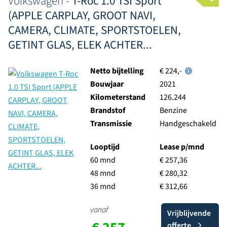
Volkswagen -
T-Roc 1.0 TSI Sport
(APPLE CARPLAY, GROOT NAVI,
CAMERA, CLIMATE, SPORTSTOELEN,
GETINT GLAS, ELEK ACHTER...
Netto bijtelling
€ 224,-
Bouwjaar
2021
Kilometerstand
126.244
Brandstof
Benzine
Transmissie
Handgeschakeld
Looptijd
Lease p/mnd
60 mnd
€ 257,36
48 mnd
€ 280,32
36 mnd
€ 312,66
vanaf
Vrijblijvende
offerte