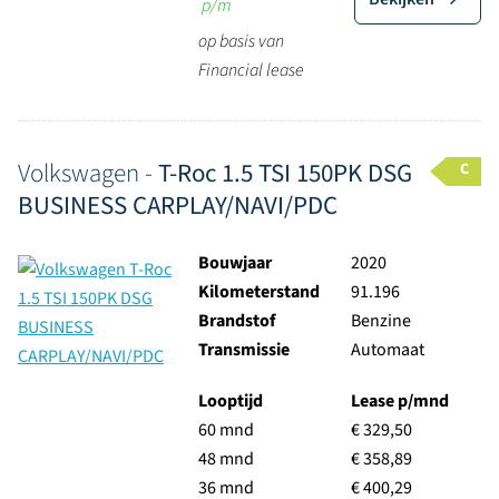
p/m
op basis van
Financial lease
Volkswagen -
T-Roc 1.5 TSI 150PK DSG
C
BUSINESS CARPLAY/NAVI/PDC
Bouwjaar
2020
Kilometerstand
91.196
Brandstof
Benzine
Transmissie
Automaat
Looptijd
Lease p/mnd
60 mnd
€ 329,50
48 mnd
€ 358,89
36 mnd
€ 400,29