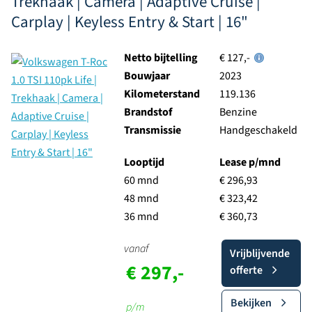
Trekhaak | Camera | Adaptive Cruise |
Carplay | Keyless Entry & Start | 16"
Netto bijtelling
€ 127,-
Bouwjaar
2023
Kilometerstand
119.136
Brandstof
Benzine
Transmissie
Handgeschakeld
Looptijd
Lease p/mnd
60 mnd
€ 296,93
48 mnd
€ 323,42
36 mnd
€ 360,73
vanaf
Vrijblijvende
€ 297,-
offerte
Bekijken
p/m