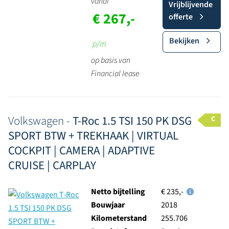
vanaf
Vrijblijvende
€ 267,-
offerte
Bekijken
p/m
op basis van
Financial lease
Volkswagen -
T-Roc 1.5 TSI 150 PK DSG
C
SPORT BTW + TREKHAAK | VIRTUAL
COCKPIT | CAMERA | ADAPTIVE
CRUISE | CARPLAY
Netto bijtelling
€ 235,-
Bouwjaar
2018
Kilometerstand
255.706