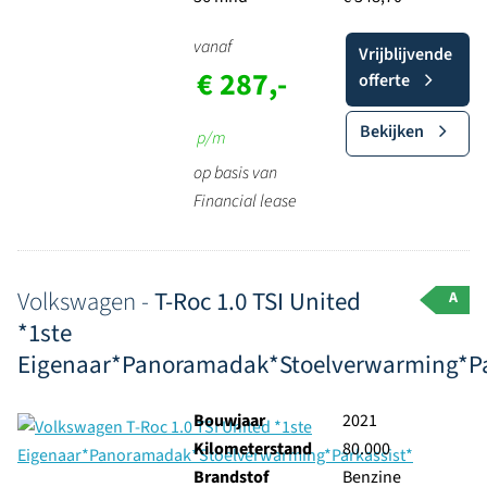
vanaf
Vrijblijvende
€ 287,-
offerte
Bekijken
p/m
op basis van
Financial lease
Volkswagen -
T-Roc 1.0 TSI United
A
*1ste
Eigenaar*Panoramadak*Stoelverwarming*Pa
Bouwjaar
2021
Kilometerstand
80.000
Brandstof
Benzine