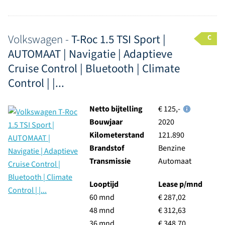
Volkswagen -
T-Roc 1.5 TSI Sport |
C
AUTOMAAT | Navigatie | Adaptieve
Cruise Control | Bluetooth | Climate
Control | |...
Netto bijtelling
€ 125,-
Bouwjaar
2020
Kilometerstand
121.890
Brandstof
Benzine
Transmissie
Automaat
Looptijd
Lease p/mnd
60 mnd
€ 287,02
48 mnd
€ 312,63
36 mnd
€ 348,70