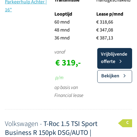
Transmissie
Handgeschakeld
Looptijd
Lease p/mnd
60 mnd
€ 318,66
48 mnd
€ 347,08
36 mnd
€ 387,13
vanaf
Vrijblijvende
€ 319,-
offerte
Bekijken
p/m
op basis van
Financial lease
Volkswagen -
T-Roc 1.5 TSI Sport
C
Business R 150pk DSG/AUTO |