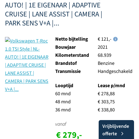
AUTO! | 1E EIGENAAR | ADAPTIVE
CRUISE | LANE ASSIST | CAMERA |
PARK SENS V+A |...
Netto bijtelling
€ 121,-
Bouwjaar
2021
Kilometerstand
68.939
Brandstof
Benzine
Transmissie
Handgeschakeld
Looptijd
Lease p/mnd
60 mnd
€ 278,88
48 mnd
€ 303,75
36 mnd
€ 338,80
vanaf
Vrijblijvende
€ 279,-
offerte