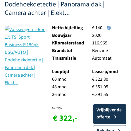
Dodehoekdetectie | Panorama dak |
Camera achter | Elekt...
Netto bijtelling
€ 140,-
Bouwjaar
2020
Kilometerstand
116.965
Brandstof
Benzine
Transmissie
Automaat
Looptijd
Lease p/mnd
60 mnd
€ 322,30
48 mnd
€ 351,05
36 mnd
€ 391,55
vanaf
Vrijblijvende
€ 322,-
offerte
Bekijken