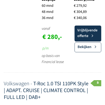
60 mnd
€ 279,92
48 mnd
€ 304,89
36 mnd
€ 340,06
vanaf
Vrijblijvende
€ 280,-
offerte
Bekijken
p/m
op basis van
Financial lease
Volkswagen -
T-Roc 1.0 TSI 110PK Style
B
| ADAPT. CRUISE | CLIMATE CONTROL |
FULL LED | DAB+