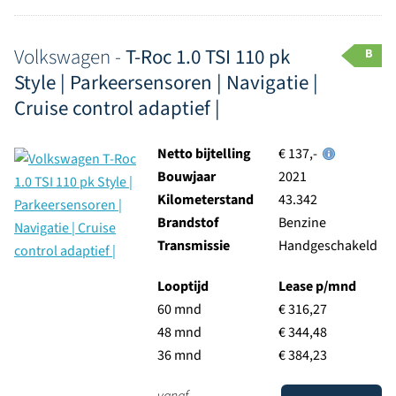
Volkswagen -
T-Roc 1.0 TSI 110 pk
B
Style | Parkeersensoren | Navigatie |
Cruise control adaptief |
Netto bijtelling
€ 137,-
Bouwjaar
2021
Kilometerstand
43.342
Brandstof
Benzine
Transmissie
Handgeschakeld
Looptijd
Lease p/mnd
60 mnd
€ 316,27
48 mnd
€ 344,48
36 mnd
€ 384,23