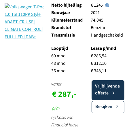
Netto bijtelling
€ 124,-
Bouwjaar
2021
Kilometerstand
74.045
Brandstof
Benzine
Transmissie
Handgeschakeld
Looptijd
Lease p/mnd
60 mnd
€ 286,54
48 mnd
€ 312,10
36 mnd
€ 348,11
vanaf
Vrijblijvende
€ 287,-
offerte
Bekijken
p/m
op basis van
Financial lease