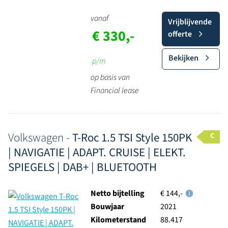
vanaf
Vrijblijvende
€ 330,-
offerte
Bekijken
p/m
op basis van
Financial lease
Volkswagen -
T-Roc 1.5 TSI Style 150PK
C
| NAVIGATIE | ADAPT. CRUISE | ELEKT.
SPIEGELS | DAB+ | BLUETOOTH
Netto bijtelling
€ 144,-
Bouwjaar
2021
Kilometerstand
88.417