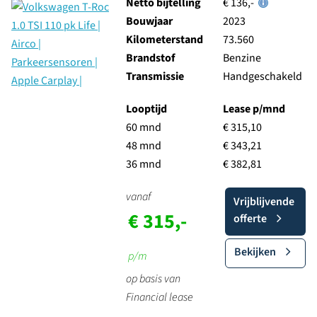
Netto bijtelling
€ 136,-
Bouwjaar
2023
Kilometerstand
73.560
Brandstof
Benzine
Transmissie
Handgeschakeld
Looptijd
Lease p/mnd
60 mnd
€ 315,10
48 mnd
€ 343,21
36 mnd
€ 382,81
vanaf
Vrijblijvende
€ 315,-
offerte
Bekijken
p/m
op basis van
Financial lease