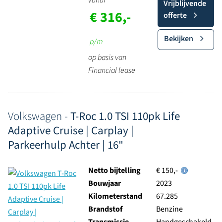
vanaf
Vrijblijvende
€ 316,-
offerte
Bekijken
p/m
op basis van
Financial lease
Volkswagen -
T-Roc 1.0 TSI 110pk Life
Adaptive Cruise | Carplay |
Parkeerhulp Achter | 16"
Netto bijtelling
€ 150,-
Bouwjaar
2023
Kilometerstand
67.285
Brandstof
Benzine