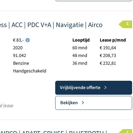
ss | ACC | PDC V+A | Navigatie | Airco
C
€ 83,-
Looptijd
Lease p/mnd
2020
60 mnd
€ 191,64
91.042
48 mnd
€ 208,73
Benzine
36 mnd
€ 232,81
Handgeschakeld
Vrijblijvende offerte
Bekijken
al lease
C