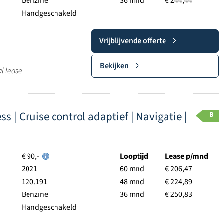
Benzine
36 mnd
€ 244,44
Handgeschakeld
Vrijblijvende offerte
Bekijken
al lease
s | Cruise control adaptief | Navigatie |
B
€ 90,-
Looptijd
Lease p/mnd
2021
60 mnd
€ 206,47
120.191
48 mnd
€ 224,89
Benzine
36 mnd
€ 250,83
Handgeschakeld