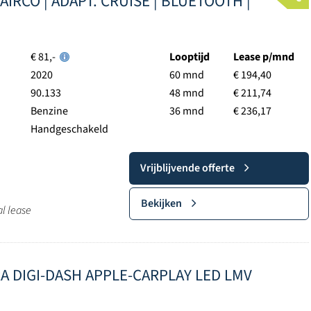
| AIRCO | ADAPT. CRUISE | BLUETOOTH |
€ 81,-
Looptijd
Lease p/mnd
2020
60 mnd
€ 194,40
90.133
48 mnd
€ 211,74
Benzine
36 mnd
€ 236,17
Handgeschakeld
Vrijblijvende offerte
Bekijken
al lease
ERA DIGI-DASH APPLE-CARPLAY LED LMV