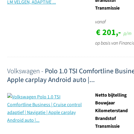
Brandstof
Transmissie
vanaf
€ 201,-
p/m
op basis van Financi
Volkswagen -
Polo 1.0 TSI Comfortline Busines
Apple carplay Android auto |...
Netto bijtelling
Bouwjaar
Kilometerstand
Brandstof
Transmissie