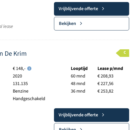
Vrijblijvende offerte
Bekijken
al lease
in De Krim
C
€ 148,-
Looptijd
Lease p/mnd
2020
60 mnd
€ 208,93
131.135
48 mnd
€ 227,56
Benzine
36 mnd
€ 253,82
Handgeschakeld
Vrijblijvende offerte
Bekijken