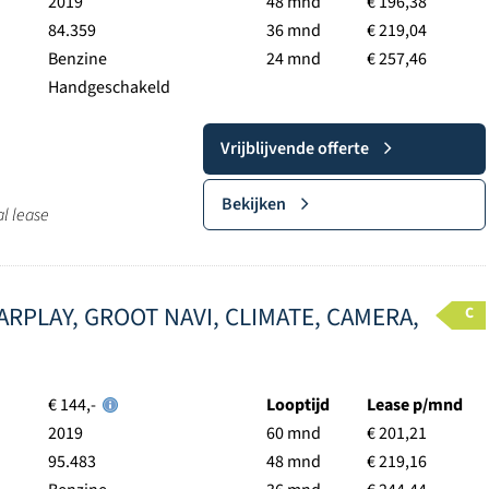
2019
48 mnd
€ 196,38
84.359
36 mnd
€ 219,04
Benzine
24 mnd
€ 257,46
Handgeschakeld
Vrijblijvende offerte
Bekijken
al lease
 CARPLAY, GROOT NAVI, CLIMATE, CAMERA,
C
€ 144,-
Looptijd
Lease p/mnd
2019
60 mnd
€ 201,21
95.483
48 mnd
€ 219,16