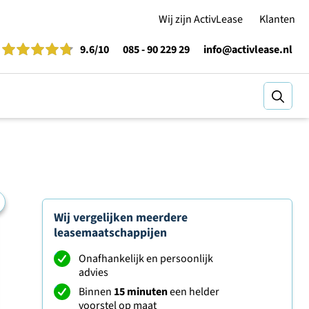
Wij zijn ActivLease
Klanten
9.6
/10
085 - 90 229 29
info@activlease.nl
Zoeke
Wij vergelijken meerdere
leasemaatschappijen
Onafhankelijk en persoonlijk
advies
Binnen
15 minuten
een helder
voorstel op maat