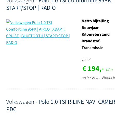
Volkswagen -
Polo 1.0 TSI Comfortline 95PK 
START/STOP | RADIO
Netto bijtelling
Bouwjaar
Kilometerstand
Brandstof
Transmissie
vanaf
€ 194,-
p/m
op basis van Financi
Volkswagen -
Polo 1.0 TSI R-LINE NAVI CAM
PDC