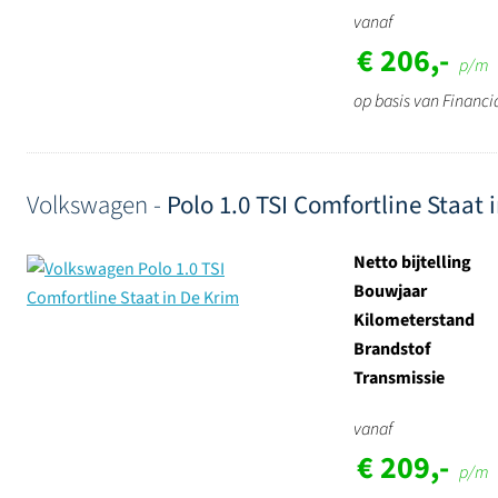
vanaf
€ 206,-
p/m
op basis van Financi
Volkswagen -
Polo 1.0 TSI Comfortline Staat 
Netto bijtelling
Bouwjaar
Kilometerstand
Brandstof
Transmissie
vanaf
€ 209,-
p/m