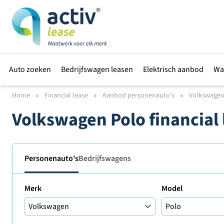
Auto zoeken
Bedrijfswagen leasen
Elektrisch aanbod
Wa
Home
Financial lease
Aanbod personenauto's
Volkswage
Volkswagen Polo financial
Personenauto's
Bedrijfswagens
Merk
Model