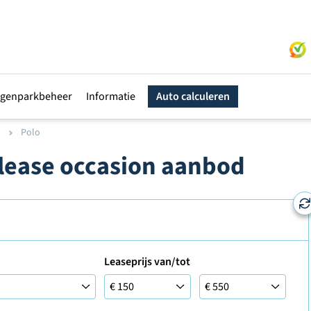
genparkbeheer
Informatie
Auto calculeren
n
Polo
 lease occasion aanbod
Leaseprijs van/tot
Leaseprijs tot