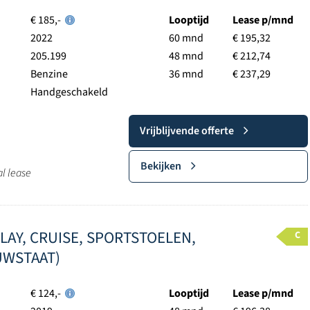
€ 185,-
Looptijd
Lease p/mnd
2022
60 mnd
€ 195,32
205.199
48 mnd
€ 212,74
Benzine
36 mnd
€ 237,29
Handgeschakeld
Vrijblijvende offerte
Bekijken
al lease
RPLAY, CRUISE, SPORTSTOELEN,
C
UWSTAAT)
€ 124,-
Looptijd
Lease p/mnd