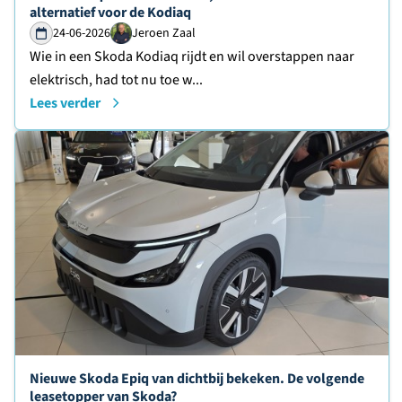
alternatief voor de Kodiaq
24-06-2026
Jeroen Zaal
Wie in een Skoda Kodiaq rijdt en wil overstappen naar
elektrisch, had tot nu toe w...
Lees verder
Lees verder over
Nieuwe Skoda Epiq van dichtbij bekeken. De volgende
leasetopper van Skoda?