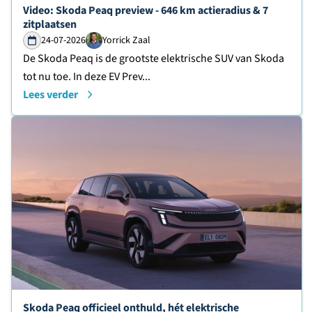
Lees verder over
Video: Skoda Peaq preview - 646 km actieradius & 7
zitplaatsen
24-07-2026
Yorrick Zaal
De Skoda Peaq is de grootste elektrische SUV van Skoda
tot nu toe. In deze EV Prev...
Lees verder
Lees verder over
Skoda Peaq officieel onthuld, hét elektrische