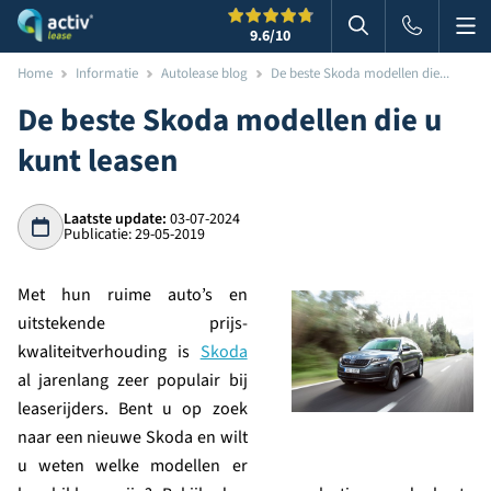
Me
Zoeken
9.6
/10
Zoeken in websi
Home
Informatie
Autolease blog
De beste Skoda modellen die...
De beste Skoda modellen die u
kunt leasen
Laatste update:
03-07-2024
Publicatie: 29-05-2019
Met hun ruime auto’s en
uitstekende prijs-
kwaliteitverhouding is
Skoda
al jarenlang zeer populair bij
leaserijders. Bent u op zoek
naar een nieuwe Skoda en wilt
u weten welke modellen er