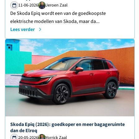
11-06-2026
Jeroen Zaal
De Skoda Epiq wordt een van de goedkoopste
elektrische modellen van Skoda, maar da...
Lees verder
Lees verder over
Skoda Epiq (2026): goedkoper en meer bagageruimte
dan de Elroq
20-05-2026
Yorrick Zaal