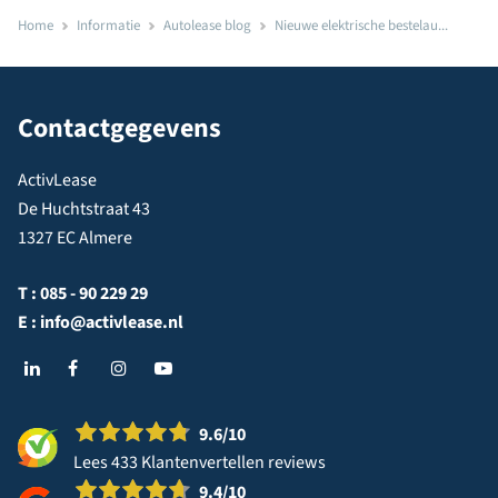
Home
Informatie
Autolease blog
Nieuwe elektrische bestelau...
Contactgegevens
ActivLease
De Huchtstraat 43
1327 EC Almere
T :
085 - 90 229 29
E :
info@activlease.nl
9.6
/10
Lees 433 Klantenvertellen reviews
9.4
/10