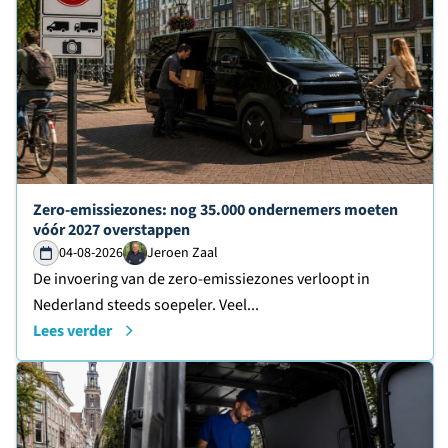
Lees verder over
Zero-emissiezones: nog 35.000 ondernemers moeten
vóór 2027 overstappen
04-08-2026
Jeroen Zaal
De invoering van de zero-emissiezones verloopt in
Nederland steeds soepeler. Veel...
Lees verder