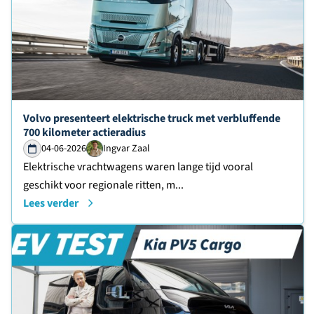
Lees verder over
Volvo presenteert elektrische truck met verbluffende
700 kilometer actieradius
04-06-2026
Ingvar Zaal
Elektrische vrachtwagens waren lange tijd vooral
geschikt voor regionale ritten, m...
Lees verder