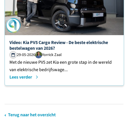
Lees verder over
Video: Kia PV5 Cargo Review - De beste elektrische
bestelwagen van 2026?
29-05-2026
Yorrick Zaal
Met de nieuwe PV5 zet Kia een grote stap in de wereld
van elektrische bedrijfswage...
Lees verder
Terug naar het overzicht