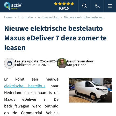
Me
Zoeken
9.6
/10
Zoeken in websi
Home
Informatie
Autolease blog
Nieuwe elektrische bestelau...
Nieuwe elektrische bestelauto
Maxus eDeliver 7 deze zomer te
leasen
Laatste update:
25-07-2024
Geschreven door:
Publicatie: 05-05-2023
Rutger Hanou
Er komt een nieuwe
elektrische bestelbus
naar
Nederland en z’n naam is de
Maxus eDeliver 7. De
bedrijfswagen werd onthuld
op de Commercial Vehicle