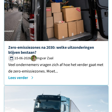
Lees verder over
Zero-emissiezones na 2030: welke uitzonderingen
blijven bestaan?
15-06-2026
Ingvar Zaal
Veel ondernemers vragen zich af hoe het verder gaat met
de zero-emissiezones. Moet...
Lees verder