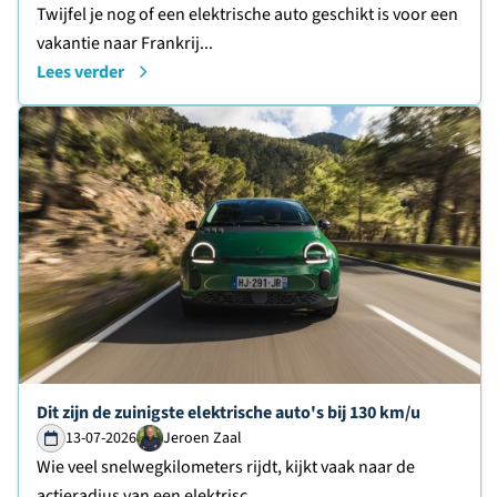
Twijfel je nog of een elektrische auto geschikt is voor een
vakantie naar Frankrij...
Lees verder
Lees verder over
Dit zijn de zuinigste elektrische auto's bij 130 km/u
13-07-2026
Jeroen Zaal
Wie veel snelwegkilometers rijdt, kijkt vaak naar de
actieradius van een elektrisc...