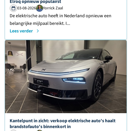
Elroq opnieuw populairst
03-08-2026
Yorrick Zaal
De elektrische auto heeft in Nederland opnieuw een
belangrijke mijlpaal bereikt. I...
Lees verder
Lees verder over
Kantelpunt in zicht: verkoop elektrische auto's haalt
brandstofauto's binnenkort in