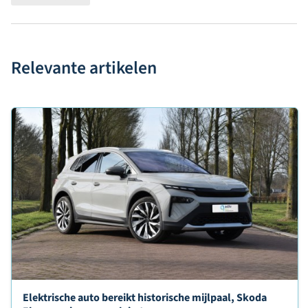
Relevante artikelen
Lees verder over
Elektrische auto bereikt historische mijlpaal, Skoda