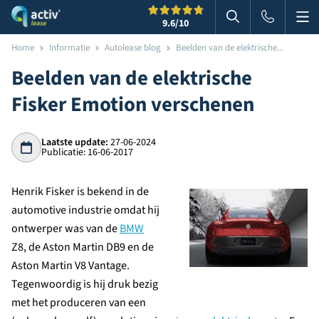
Me
Zoeken
9.6
/10
Zoeken in websi
Home
Informatie
Autolease blog
Beelden van de elektrische...
Beelden van de elektrische
Fisker Emotion verschenen
Laatste update:
27-06-2024
Publicatie: 16-06-2017
Henrik Fisker is bekend in de
automotive industrie omdat hij
ontwerper was van de
BMW
Z8, de Aston Martin DB9 en de
Aston Martin V8 Vantage.
Tegenwoordig is hij druk bezig
met het produceren van een