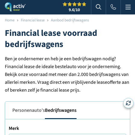
Me
Zoeken
9.6
/10
Zoeken in websi
Home
Financial lease
Aanbod bedrijfswagens
Financial lease voorraad
bedrijfswagens
Ben je ondernemer en heb je een bedrijfswagen nodig?
Financial lease de ideale bestelauto voor je onderneming.
Bekijk onze voorraad met meer dan 2.000 bedrijfswagens van
allerlei merken. Vraag direct een vrijblijvende leaseofferte aan
of bereken zelf je financial lease prijs.
Personenauto's
Bedrijfswagens
Merk