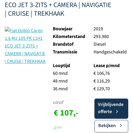
ECO JET 3-ZITS + CAMERA | NAVIGATIE
| CRUISE | TREKHAAK
Bouwjaar
2019
Kilometerstand
293.980
Brandstof
Diesel
Transmissie
Handgeschakeld
Looptijd
Lease p/mnd
60 mnd
€ 106,76
48 mnd
€ 116,29
36 mnd
€ 129,70
vanaf
Vrijblijvende
€ 107,-
offerte
Bekijken
p/m