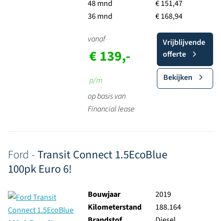
48 mnd
€ 151,47
36 mnd
€ 168,94
vanaf
Vrijblijvende
€ 139,-
offerte
Bekijken
p/m
op basis van
Financial lease
Ford -
Transit Connect 1.5EcoBlue
100pk Euro 6!
Bouwjaar
2019
Kilometerstand
188.164
Brandstof
Diesel