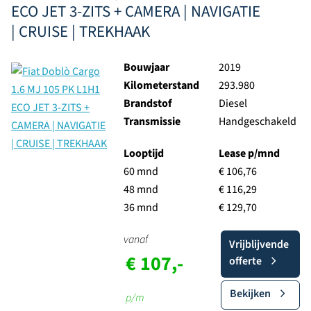
ECO JET 3-ZITS + CAMERA | NAVIGATIE
| CRUISE | TREKHAAK
Bouwjaar
2019
Kilometerstand
293.980
Brandstof
Diesel
Transmissie
Handgeschakeld
Looptijd
Lease p/mnd
60 mnd
€ 106,76
48 mnd
€ 116,29
36 mnd
€ 129,70
vanaf
Vrijblijvende
€ 107,-
offerte
Bekijken
p/m