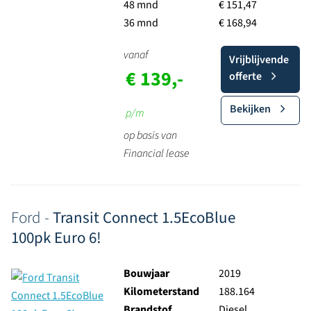
48 mnd
€ 151,47
36 mnd
€ 168,94
vanaf
Vrijblijvende
€ 139,-
offerte
Bekijken
p/m
op basis van
Financial lease
Ford -
Transit Connect 1.5EcoBlue
100pk Euro 6!
Bouwjaar
2019
Kilometerstand
188.164
Brandstof
Diesel