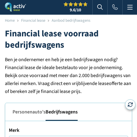
Me
Zoeken
9.6
/10
Zoeken in websi
Home
Financial lease
Aanbod bedrijfswagens
Financial lease voorraad
bedrijfswagens
Ben je ondernemer en heb je een bedrijfswagen nodig?
Financial lease de ideale bestelauto voor je onderneming.
Bekijk onze voorraad met meer dan 2.000 bedrijfswagens van
allerlei merken. Vraag direct een vrijblijvende leaseofferte aan
of bereken zelf je financial lease prijs.
Personenauto's
Bedrijfswagens
Merk