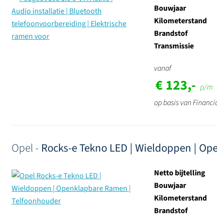
Bouwjaar
Kilometerstand
Brandstof
Transmissie
vanaf
€ 123,-
p/m
op basis van Financi
Opel -
Rocks-e Tekno LED | Wieldoppen | Op
Netto bijtelling
Bouwjaar
Kilometerstand
Brandstof