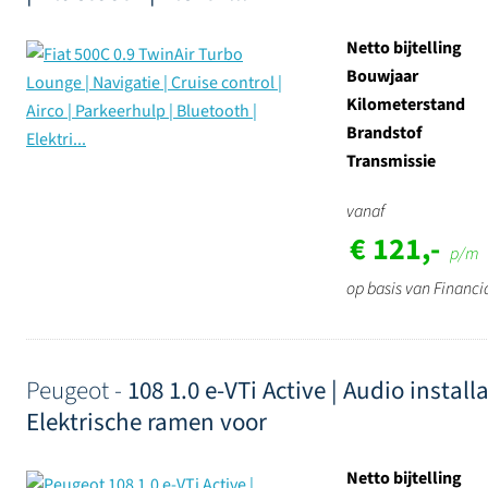
Netto bijtelling
Bouwjaar
Kilometerstand
Brandstof
Transmissie
vanaf
€ 121,-
p/m
op basis van Financi
Peugeot -
108 1.0 e-VTi Active | Audio instal
Elektrische ramen voor
Netto bijtelling