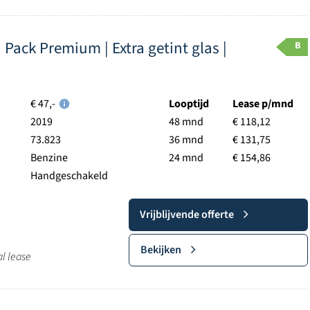
 Pack Premium | Extra getint glas |
B
€ 47,-
Looptijd
Lease p/mnd
2019
48 mnd
€ 118,12
73.823
36 mnd
€ 131,75
Benzine
24 mnd
€ 154,86
Handgeschakeld
Vrijblijvende offerte
Bekijken
al lease