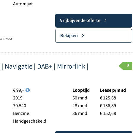
Automaat
Vrijblijvende offerte
Bekijken
al lease
 | Navigatie | DAB+ | Mirrorlink |
B
€ 99,-
Looptijd
Lease p/mnd
2019
60 mnd
€ 125,68
70.540
48 mnd
€ 136,89
Benzine
36 mnd
€ 152,68
Handgeschakeld