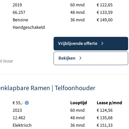
2019
60 mnd
€ 122,65
66.257
48 mnd
€ 133,59
Benzine
36 mnd
€ 149,00
Handgeschakeld
Vrijblijvende offerte
Bekijken
al lease
enklapbare Ramen | Telfoonhouder
€ 55,-
Looptijd
Lease p/mnd
2023
60 mnd
€ 124,56
12.462
48 mnd
€ 135,68
Elektrisch
36 mnd
€ 151,33