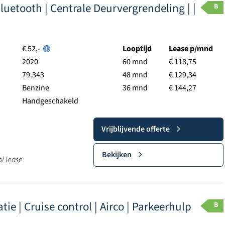
 Bluetooth | Centrale Deurvergrendeling | |
B
€ 52,-
Looptijd
Lease p/mnd
2020
60 mnd
€ 118,75
79.343
48 mnd
€ 129,34
Benzine
36 mnd
€ 144,27
Handgeschakeld
Vrijblijvende offerte
Bekijken
al lease
ie | Cruise control | Airco | Parkeerhulp
B