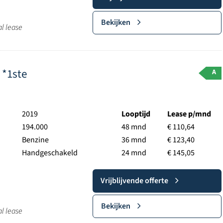
Bekijken
al lease
 *1ste
A
2019
Looptijd
Lease p/mnd
194.000
48 mnd
€ 110,64
Benzine
36 mnd
€ 123,40
Handgeschakeld
24 mnd
€ 145,05
Vrijblijvende offerte
Bekijken
al lease