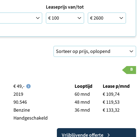
Leaseprijs van/tot
Leaseprijs tot
B
€ 49,-
Looptijd
Lease p/mnd
2019
60 mnd
€ 109,74
90.546
48 mnd
€ 119,53
Benzine
36 mnd
€ 133,32
Handgeschakeld
Vrijblijvende offerte