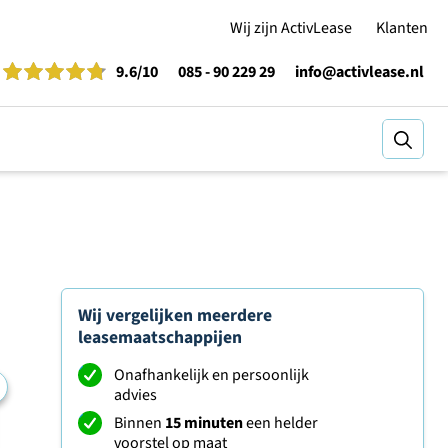
Wij zijn ActivLease
Klanten
9.6
/10
085 - 90 229 29
info@activlease.nl
Zoeke
Wij vergelijken meerdere
leasemaatschappijen
Onafhankelijk en persoonlijk
advies
Binnen
15 minuten
een helder
voorstel op maat