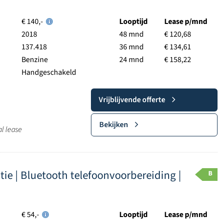
€ 140,-
Looptijd
Lease p/mnd
2018
48 mnd
€ 120,68
137.418
36 mnd
€ 134,61
Benzine
24 mnd
€ 158,22
Handgeschakeld
Vrijblijvende offerte
Bekijken
al lease
latie | Bluetooth telefoonvoorbereiding |
B
€ 54,-
Looptijd
Lease p/mnd