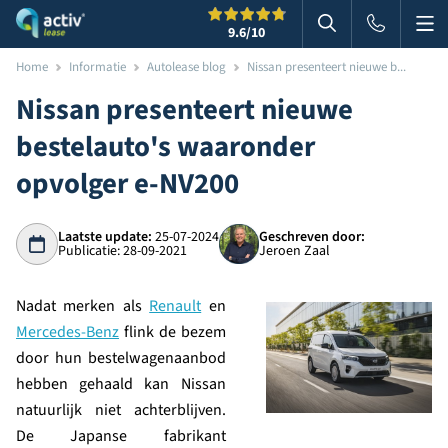
Me
Zoeken
9.6
/10
Zoeken in websi
Home
Informatie
Autolease blog
Nissan presenteert nieuwe b...
Nissan presenteert nieuwe
bestelauto's waaronder
opvolger e-NV200
Laatste update:
25-07-2024
Geschreven door:
Publicatie: 28-09-2021
Jeroen Zaal
Nadat merken als
Renault
en
Mercedes-Benz
flink de bezem
door hun bestelwagenaanbod
hebben gehaald kan Nissan
natuurlijk niet achterblijven.
De Japanse fabrikant