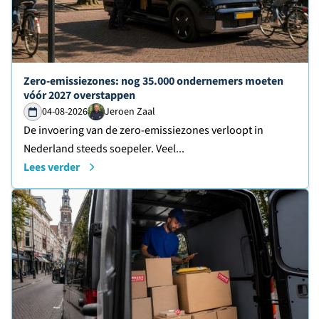
Lees verder over
Zero-emissiezones: nog 35.000 ondernemers moeten
vóór 2027 overstappen
04-08-2026
Jeroen Zaal
De invoering van de zero-emissiezones verloopt in
Nederland steeds soepeler. Veel...
Lees verder