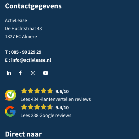
Contactgegevens
ActivLease
De Huchtstraat 43
1327 EC Almere
T :
085 - 90 229 29
E :
info@activlease.nl
9.6
/10
Lees 434 Klantenvertellen reviews
9.4
/10
Lees 238 Google reviews
Direct naar