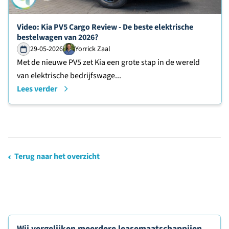
Lees verder over
Video: Kia PV5 Cargo Review - De beste elektrische
bestelwagen van 2026?
29-05-2026
Yorrick Zaal
Met de nieuwe PV5 zet Kia een grote stap in de wereld
van elektrische bedrijfswage...
Lees verder
Terug naar het overzicht
Wij vergelijken meerdere leasemaatschappijen