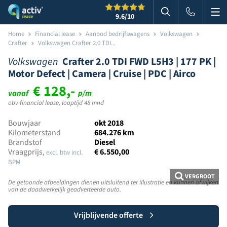
Me
Zoeken
9.6
/10
Zoeken in websi
Home
Financial lease
Aanbod bedrijfswagens
Volkswagen
Crafter
Volkswagen Crafter 2.0 TDI...
Volkswagen
Crafter 2.0 TDI FWD L5H3 | 177 PK |
Motor Defect | Camera | Cruise | PDC | Airco
€ 128,-
vanaf
p/m
obv financial lease, looptijd 48 mnd
Bouwjaar
okt 2018
Kilometerstand
684.276 km
Brandstof
Diesel
Vraagprijs,
€ 6.550,00
excl. btw incl.
BPM
VERGROOT
De getoonde afbeeldingen dienen uitsluitend ter illustratie en kunnen afwijken
van de daadwerkelijk geadverteerde auto.
Vrijblijvende offerte