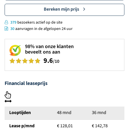
Bereken mijn prijs
379
bezoekers actief op de site
30
aanvragen in de afgelopen 24 uur
98%
van onze klanten
beveelt ons aan
9.6
/10
Financial leaseprijs
Looptijden
48 mnd
36 mnd
Lease p/mnd
€ 128,01
€ 142,78
€