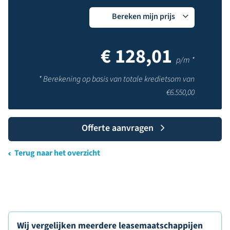
Bereken mijn prijs
€
128,01
p/m *
* Berekening op basis van totale kredietsom van
€
6.550,00
Offerte aanvragen
Terug naar het overzicht
Wij vergelijken meerdere leasemaatschappijen