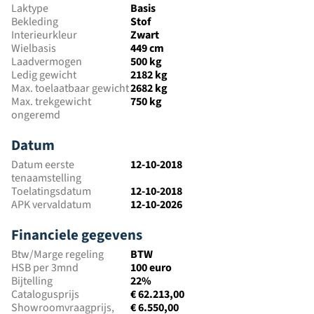
Laktype
Basis
Bekleding
Stof
Interieurkleur
Zwart
Wielbasis
449 cm
Laadvermogen
500 kg
Ledig gewicht
2182 kg
Max. toelaatbaar gewicht
2682 kg
Max. trekgewicht
750 kg
ongeremd
Datum
Datum eerste
12-10-2018
tenaamstelling
Toelatingsdatum
12-10-2018
APK vervaldatum
12-10-2026
Financiele gegevens
Btw/Marge regeling
BTW
HSB per 3mnd
100 euro
Bijtelling
22%
Catalogusprijs
€ 62.213,00
Showroomvraagprijs,
€ 6.550,00