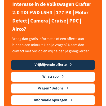
Interesse in de Volkswagen Crafter
2.0 TDI FWD L5H3 | 177 PK | Motor
Defect | Camera | Cruise | PDC |
Airco?
Vraag dan gratis informatie of een offerte aan
binnen een minuut. Heb je vragen? Neem dan
contact met ons op en wij helpen je graag verder.
Vrijblijvende offerte
Whatsapp
Vragen? Bel ons
Informatie opvragen