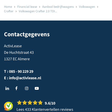
Home
Financial lease
Aanbod bedrijfswagens
Volkswagen
Crafter
Volkswagen Crafter 2.0 TDI...
Contactgegevens
ActivLease
De Huchtstraat 43
1327 EC Almere
T :
085 - 90 229 29
E :
info@activlease.nl
9.6
/10
Lees 433 Klantenvertellen reviews