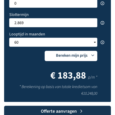
Slottermijn
Looptijd in maanden
Bereken mijn prijs
€
183,88
p/m *
* Berekening op basis van totale kredietsom van
€
10.248,00
Offerte aanvragen