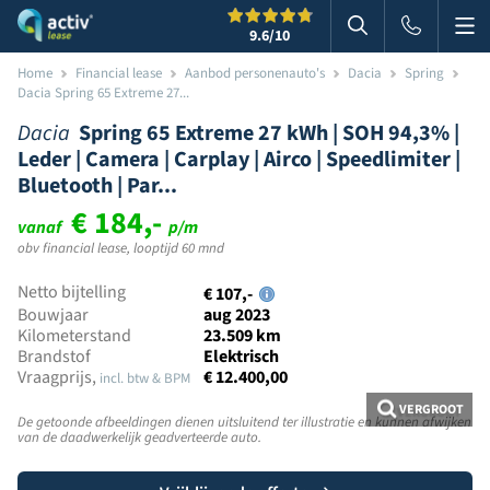
Me
Zoeken
9.6
/10
Zoeken in websi
Home
Financial lease
Aanbod personenauto's
Dacia
Spring
Dacia Spring 65 Extreme 27...
Dacia
Spring 65 Extreme 27 kWh | SOH 94,3% |
Leder | Camera | Carplay | Airco | Speedlimiter |
Bluetooth | Par...
€ 184,-
vanaf
p/m
obv financial lease, looptijd 60 mnd
Netto bijtelling
€ 107,-
Bouwjaar
aug 2023
Kilometerstand
23.509 km
Brandstof
Elektrisch
Vraagprijs,
€ 12.400,00
incl. btw & BPM
VERGROOT
De getoonde afbeeldingen dienen uitsluitend ter illustratie en kunnen afwijken
van de daadwerkelijk geadverteerde auto.