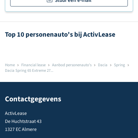
Stuur een e-mail
Top 10 personenauto's bij ActivLease
Home
Financial lease
Aanbod personenauto's
Dacia
Spring
Dacia Spring 65 Extreme 27...
Contactgegevens
ActivLease
De Huchtstraat 43
1327 EC Almere