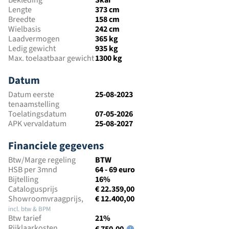
Bekleding
Skai
Lengte
373 cm
Breedte
158 cm
Wielbasis
242 cm
Laadvermogen
365 kg
Ledig gewicht
935 kg
Max. toelaatbaar gewicht
1300 kg
Datum
Datum eerste
25-08-2023
tenaamstelling
Toelatingsdatum
07-05-2026
APK vervaldatum
25-08-2027
Financiele gegevens
Btw/Marge regeling
BTW
HSB per 3mnd
64 - 69 euro
Bijtelling
16%
Catalogusprijs
€ 22.359,00
Showroomvraagprijs,
€ 12.400,00
incl. btw & BPM
Btw tarief
21%
Rijklaarkosten