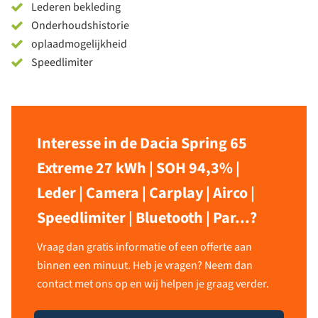
Lederen bekleding
Onderhoudshistorie
oplaadmogelijkheid
Speedlimiter
Interesse in de Dacia Spring 65
Extreme 27 kWh | SOH 94,3% |
Leder | Camera | Carplay | Airco |
Speedlimiter | Bluetooth | Par...?
Vraag dan gratis informatie of een offerte aan
binnen een minuut. Heb je vragen? Neem dan
contact met ons op en wij helpen je graag verder.