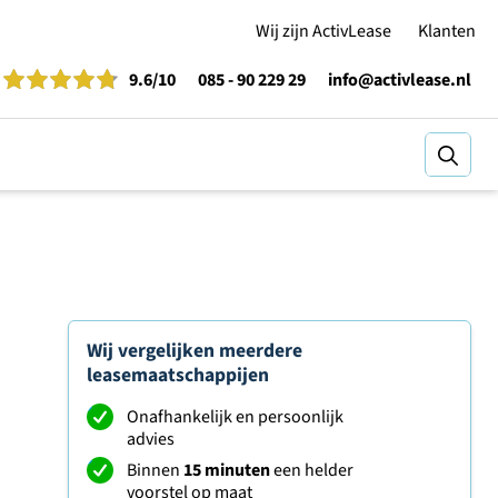
Wij zijn ActivLease
Klanten
9.6
/10
085 - 90 229 29
info@activlease.nl
Zoeke
Wij vergelijken meerdere
leasemaatschappijen
Onafhankelijk en persoonlijk
advies
Binnen
15 minuten
een helder
voorstel op maat