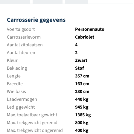
Carrosserie gegevens
Voertuigsoort
Personenauto
Carrosserievorm
Cabriolet
Aantal zitplaatsen
4
Aantal deuren
2
Kleur
Zwart
Bekleding
Stof
Lengte
357 cm
Breedte
163 cm
Wielbasis
230 cm
Laadvermogen
440 kg
Ledig gewicht
945 kg
Max. toelaatbaar gewicht
1385 kg
Max. trekgewicht geremd
800 kg
Max. trekgewicht ongeremd
400 kg