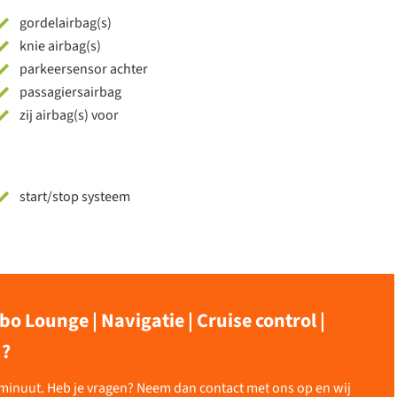
gordelairbag(s)
knie airbag(s)
parkeersensor achter
passagiersairbag
zij airbag(s) voor
start/stop systeem
bo Lounge | Navigatie | Cruise control |
.?
n minuut. Heb je vragen? Neem dan contact met ons op en wij