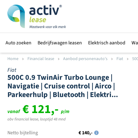
Auto zoeken
Bedrijfswagen leasen
Elektrisch aanbod
Wa
Home
Financial lease
Aanbod personenauto's
Fiat
50
Fiat
500C 0.9 TwinAir Turbo Lounge |
Navigatie | Cruise control | Airco |
Parkeerhulp | Bluetooth | Elektri...
€ 121,-
vanaf
p/m
obv financial lease, looptijd 48 mnd
Netto bijtelling
€ 140,-