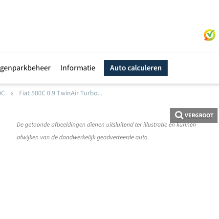
genparkbeheer
Informatie
Auto calculeren
0C
Fiat 500C 0.9 TwinAir Turbo...
VERGROOT
De getoonde afbeeldingen dienen uitsluitend ter illustratie en kunnen
afwijken van de daadwerkelijk geadverteerde auto.