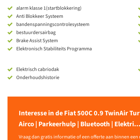
alarm klasse 1(startblokkering)
Anti Blokkeer Systeem
bandenspanningscontrolesysteem
bestuurdersairbag
Brake Assist System
Elektronisch Stabiliteits Programma
Elektrisch cabriodak
Onderhoudshistorie
Interesse in de Fiat 500C 0.9 TwinAir Tur
Airco | Parkeerhulp | Bluetooth | Elektri..
Vraag dan gratis informatie of een offerte aan binnen ee