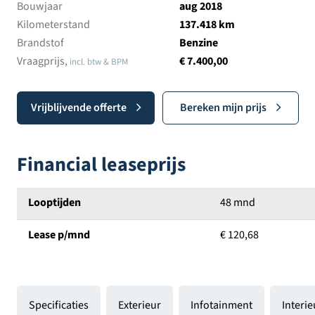
Bouwjaar
aug 2018
Kilometerstand
137.418 km
Brandstof
Benzine
Vraagprijs,
€ 7.400,00
incl. btw & BPM
Vrijblijvende offerte
Bereken mijn prijs
Financial leaseprijs
Looptijden
48 mnd
Lease p/mnd
€ 120,68
Specificaties
Exterieur
Infotainment
Interi