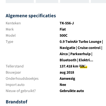
Algemene specificaties
Kenteken
TK-556-J
Merk
Fiat
Model
500C
Type
0.9 TwinAir Turbo Lounge |
Navigatie | Cruise control |
Airco | Parkeerhulp |
Bluetooth | Elektri...
Tellerstand
137.418 km
Bouwjaar
aug 2018
Onderhoudsboekjes
Aanwezig
Import auto
Nee
Nieuw of gebruikt?
Gebruikte auto
Brandstof