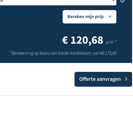
Bereken mijn prijs
€
120,68
p/m *
* Berekening op basis van totale kredietsom van €
6.175,00
Offerte aanvragen