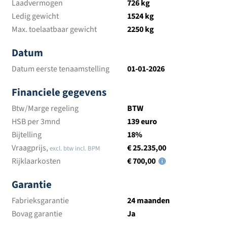
Laadvermogen
726 kg
Ledig gewicht
1524 kg
Max. toelaatbaar gewicht
2250 kg
Datum
Datum eerste tenaamstelling
01-01-2026
Financiele gegevens
Btw/Marge regeling
BTW
HSB per 3mnd
139 euro
Bijtelling
18%
Vraagprijs,
€ 25.235,00
excl. btw incl. BPM
Rijklaarkosten
€ 700,00
Garantie
Fabrieksgarantie
24 maanden
Bovag garantie
Ja