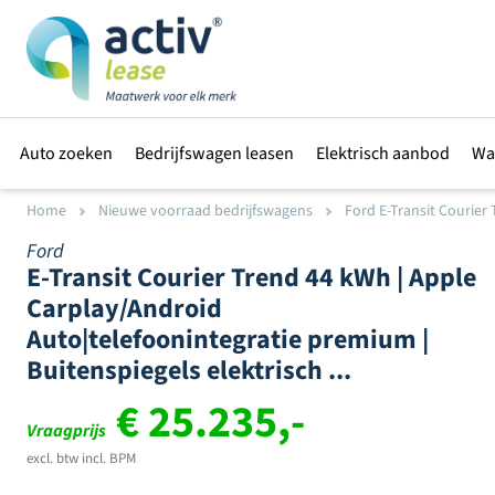
Auto zoeken
Bedrijfswagen leasen
Elektrisch aanbod
Wa
Home
Nieuwe voorraad bedrijfswagens
Ford E-Transit Courier T
Ford
E-Transit Courier Trend 44 kWh | Apple
Carplay/Android
Auto|telefoonintegratie premium |
Buitenspiegels elektrisch ...
€ 25.235,-
Vraagprijs
excl. btw incl. BPM