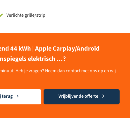
Verlichte grille/strip
Trend 44 kWh | Apple Carplay/Android
spiegels elektrisch ...?
n minuut. Heb je vragen? Neem dan contact met ons op en wij
j terug
Vrijblijvende offerte