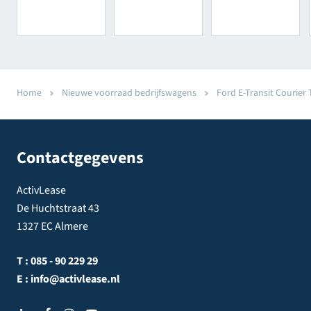
Home
Nieuwe voorraad bedrijfswagens
Ford E-Transit Courier T
Contactgegevens
ActivLease
De Huchtstraat 43
1327 EC Almere
T :
085 - 90 229 29
E :
info@activlease.nl