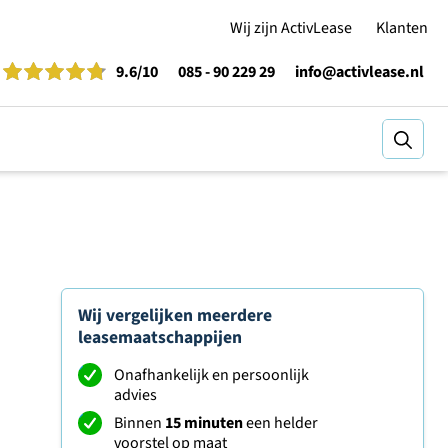
Wij zijn ActivLease
Klanten
9.6
/10
085 - 90 229 29
info@activlease.nl
Zoeke
Wij vergelijken meerdere
leasemaatschappijen
Onafhankelijk en persoonlijk
advies
Binnen
15 minuten
een helder
voorstel op maat