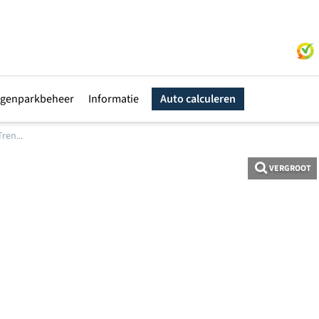
genparkbeheer
Informatie
Auto calculeren
ren...
VERGROOT