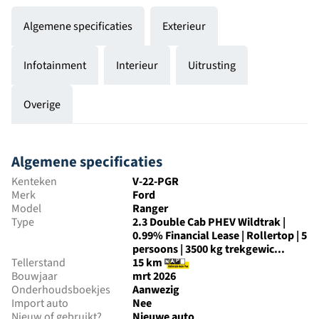
Algemene specificaties
Exterieur
Infotainment
Interieur
Uitrusting
Overige
Algemene specificaties
Kenteken
V-22-PGR
Merk
Ford
Model
Ranger
Type
2.3 Double Cab PHEV Wildtrak |
0.99% Financial Lease | Rollertop | 5
persoons | 3500 kg trekgewic...
Tellerstand
15 km
Bouwjaar
mrt 2026
Onderhoudsboekjes
Aanwezig
Import auto
Nee
Nieuw of gebruikt?
Nieuwe auto