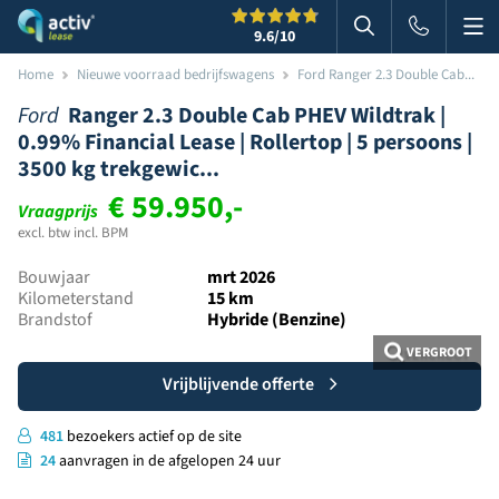
Me
Zoeken
9.6
/10
Zoeken in websi
Home
Nieuwe voorraad bedrijfswagens
Ford Ranger 2.3 Double Cab...
Ford
Ranger 2.3 Double Cab PHEV Wildtrak |
0.99% Financial Lease | Rollertop | 5 persoons |
3500 kg trekgewic...
€ 59.950,-
Vraagprijs
excl. btw incl. BPM
Bouwjaar
mrt 2026
Kilometerstand
15 km
Brandstof
Hybride (Benzine)
VERGROOT
Vrijblijvende offerte
481
bezoekers actief op de site
24
aanvragen in de afgelopen 24 uur