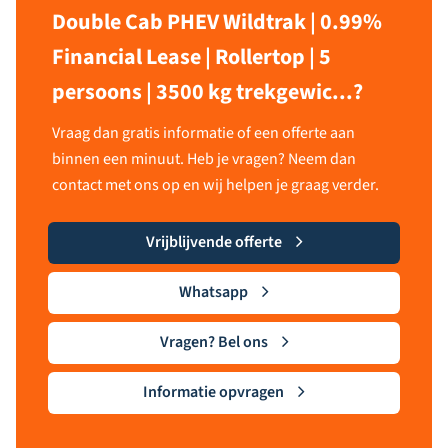
Double Cab PHEV Wildtrak | 0.99%
Financial Lease | Rollertop | 5
persoons | 3500 kg trekgewic...?
Vraag dan gratis informatie of een offerte aan
binnen een minuut. Heb je vragen? Neem dan
contact met ons op en wij helpen je graag verder.
Vrijblijvende offerte
Whatsapp
Vragen? Bel ons
Informatie opvragen