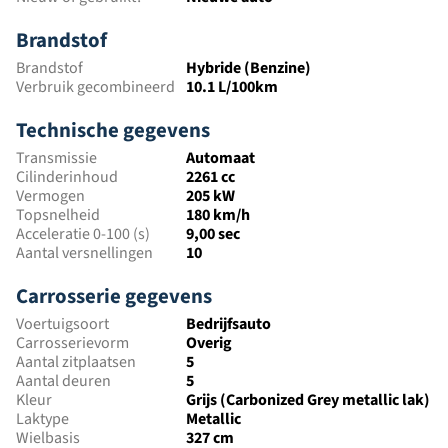
Brandstof
Brandstof
Hybride (Benzine)
Verbruik gecombineerd
10.1 L/100km
Technische gegevens
Transmissie
Automaat
Cilinderinhoud
2261 cc
Vermogen
205 kW
Topsnelheid
180 km/h
Acceleratie 0-100 (s)
9,00 sec
Aantal versnellingen
10
Carrosserie gegevens
Voertuigsoort
Bedrijfsauto
Carrosserievorm
Overig
Aantal zitplaatsen
5
Aantal deuren
5
Kleur
Grijs (Carbonized Grey metallic lak)
Laktype
Metallic
Wielbasis
327 cm