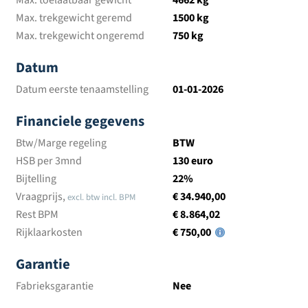
Max. toelaatbaar gewicht
4662 kg
Max. trekgewicht geremd
1500 kg
Max. trekgewicht ongeremd
750 kg
Datum
Datum eerste tenaamstelling
01-01-2026
Financiele gegevens
Btw/Marge regeling
BTW
HSB per 3mnd
130 euro
Bijtelling
22%
Vraagprijs,
€ 34.940,00
excl. btw incl. BPM
Rest BPM
€ 8.864,02
Rijklaarkosten
€ 750,00
Garantie
Fabrieksgarantie
Nee