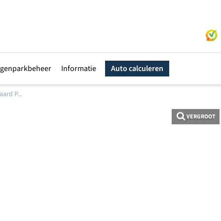
genparkbeheer
Informatie
Auto calculeren
ard P...
VERGROOT