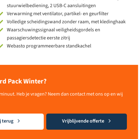
stuurwielbediening, 2 USB-C aansluitingen
Verwarming met ventilator, partikel- en geurfilter
Volledige scheidingswand zonder raam, met kledinghaak
Waarschuwingssignaal veiligheidsgordels en
passagiersdetectie eerste zitrij
Webasto programmeerbare standkachel
ard Pack Winter?
n minuut. Heb je vragen? Neem dan contact met ons op en wij
j terug
Vrijblijvende offerte