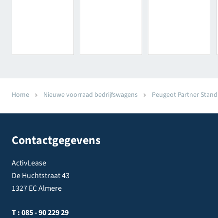
Home
Nieuwe voorraad bedrijfswagens
Peugeot Partner Standa
Contactgegevens
ActivLease
De Huchtstraat 43
1327 EC Almere
T :
085 - 90 229 29