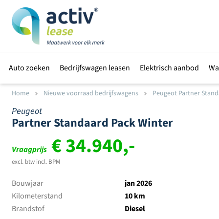
Auto zoeken
Bedrijfswagen leasen
Elektrisch aanbod
Wa
Home
Nieuwe voorraad bedrijfswagens
Peugeot Partner Standa
Peugeot
Partner Standaard Pack Winter
€ 34.940,-
Vraagprijs
excl. btw incl. BPM
Bouwjaar
jan 2026
Kilometerstand
10 km
Brandstof
Diesel