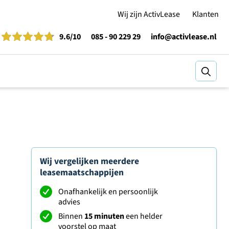
Wij zijn ActivLease
Klanten
9.6
/10
085 - 90 229 29
info@activlease.nl
Zoeke
Wij vergelijken meerdere
leasemaatschappijen
Onafhankelijk en persoonlijk
advies
Binnen
15 minuten
een helder
voorstel op maat