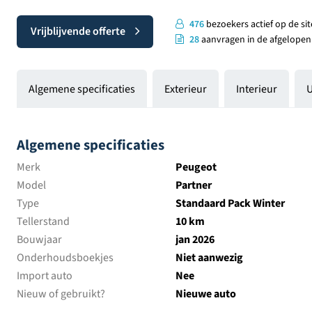
476
bezoekers actief op de sit
Vrijblijvende offerte
28
aanvragen in de afgelopen
Algemene specificaties
Exterieur
Interieur
U
Algemene specificaties
Merk
Peugeot
Model
Partner
Type
Standaard Pack Winter
Tellerstand
10 km
Bouwjaar
jan 2026
Onderhoudsboekjes
Niet aanwezig
Import auto
Nee
Nieuw of gebruikt?
Nieuwe auto