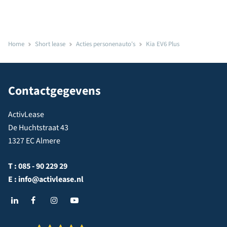
Home
Short lease
Acties personenauto's
Kia EV6 Plus
Contactgegevens
ActivLease
De Huchtstraat 43
1327 EC Almere
T :
085 - 90 229 29
E :
info@activlease.nl