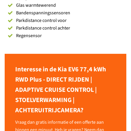
Glas warmtewerend
Bandenspanningssensoren
Parkdistance control voor
Parkdistance control achter
Regensensor
Interesse in de Kia EV6 77,4 kWh
RWD Plus - DIRECT RIJDEN |
ADAPTIVE CRUISE CONTROL |
STOELVERWARMING |
ACHTERUITRIJCAMERA?
Vraag dan gratis informatie of een offerte aan
binnen een minuut. Heb je vragen? Neem dan