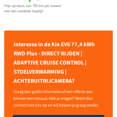
Prijs op basis van 750 km per maand
met een variabele looptijd
Interesse in de Kia EV6 77,4 kWh
RWD Plus - DIRECT RIJDEN |
ADAPTIVE CRUISE CONTROL |
STOELVERWARMING |
ACHTERUITRIJCAMERA?
Vraag dan gratis informatie of een offerte aan
binnen een minuut. Heb je vragen? Neem dan
contact met ons op en wij helpen je graag verder.