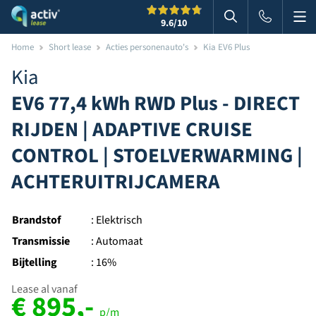
Me
Zoeken
9.6
/10
Zoeken in websi
Home
Short lease
Acties personenauto's
Kia EV6 Plus
Kia
EV6 77,4 kWh RWD Plus - DIRECT
RIJDEN | ADAPTIVE CRUISE
CONTROL | STOELVERWARMING |
ACHTERUITRIJCAMERA
Brandstof
: Elektrisch
Transmissie
: Automaat
Bijtelling
: 16%
Lease al vanaf
€ 895,-
p/m