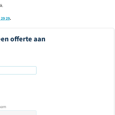
k.
 29 29
.
een offerte aan
aam