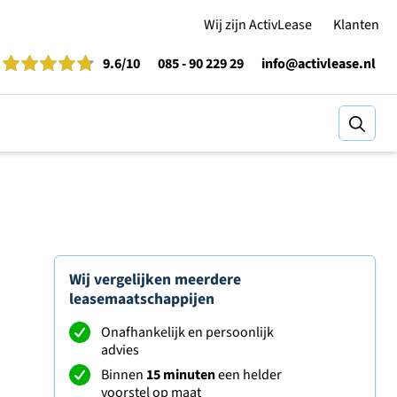
Wij zijn ActivLease
Klanten
9.6
/10
085 - 90 229 29
info@activlease.nl
Zoeke
Wij vergelijken meerdere
leasemaatschappijen
Onafhankelijk en persoonlijk
advies
Binnen
15 minuten
een helder
voorstel op maat