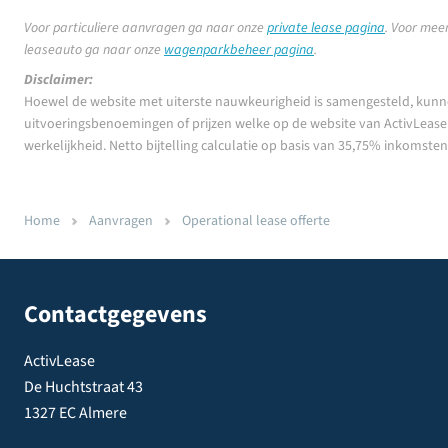
Voor particuliere aanvragen ga naar onze
private lease pagina
.
Voor meer
leaseauto ga naar onze
wagenparkbeheer pagina
.
Disclaimer:
Hoewel de website met uiterste nauwkeurigheid is samengesteld, kunn
uitvoeringsbenoemingen of prijzen welke op de website van ActivLease z
werkelijkheid. Netto bijtelling calculatie op basis van 35,75% inkomste
Home
Aanvragen
Operational lease offerte
Contactgegevens
ActivLease
De Huchtstraat 43
1327 EC Almere