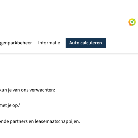
genparkbeheer
Informatie
Auto calculeren
t kun je van ons verwachten:
et je op.*
lende partners en leasemaatschappijen.