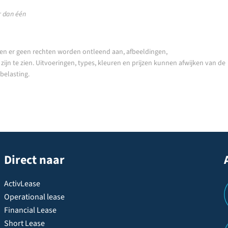
 dan één
en er geen rechten worden ontleend aan, afbeeldingen,
ijn te zien. Uitvoeringen, types, kleuren en prijzen kunnen afwijken van de
nbelasting.
Direct naar
ActivLease
Operational lease
Financial Lease
Short Lease