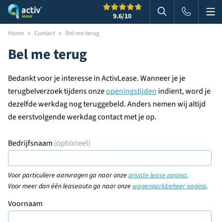
Me
Zoeken
9.6
/10
Zoeken in websi
Home
Contact
Bel me terug
Bel me terug
Bedankt voor je interesse in ActivLease. Wanneer je je
terugbelverzoek tijdens onze
openingstijden
indient, word je
dezelfde werkdag nog teruggebeld. Anders nemen wij altijd
de eerstvolgende werkdag contact met je op.
Bedrijfsnaam
(optioneel)
Voor particuliere aanvragen ga naar onze
private lease pagina
.
Voor meer dan één leaseauto ga naar onze
wagenparkbeheer pagina
.
Voornaam