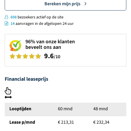
Bereken mijn prijs
698
bezoekers actief op de site
14
aanvragen in de afgelopen 24 uur
96%
van onze klanten
beveelt ons aan
9.6
/10
Financial leaseprijs
Looptijden
60 mnd
48 mnd
Lease p/mnd
€ 213,31
€ 232,34
€