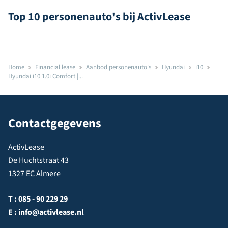
Top 10 personenauto's bij ActivLease
Home
Financial lease
Aanbod personenauto's
Hyundai
i10
Hyundai i10 1.0i Comfort |...
Contactgegevens
ActivLease
De Huchtstraat 43
1327 EC Almere
T :
085 - 90 229 29
E :
info@activlease.nl