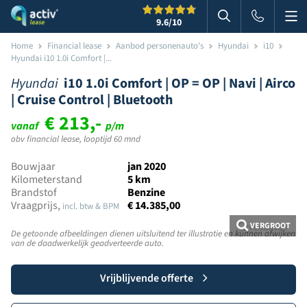
Me
Zoeken
9.6
/10
Zoeken in websi
Home
Financial lease
Aanbod personenauto's
Hyundai
i10
Hyundai i10 1.0i Comfort |...
Hyundai
i10 1.0i Comfort | OP = OP | Navi | Airco
| Cruise Control | Bluetooth
€ 213,-
vanaf
p/m
obv financial lease, looptijd 60 mnd
Bouwjaar
jan 2020
Kilometerstand
5 km
Brandstof
Benzine
Vraagprijs,
€ 14.385,00
incl. btw & BPM
VERGROOT
De getoonde afbeeldingen dienen uitsluitend ter illustratie en kunnen afwijken
van de daadwerkelijk geadverteerde auto.
Vrijblijvende offerte