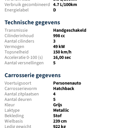
Verbruik gecombineerd
4.7 L/100km
Energielabel
D
Technische gegevens
Transmissie
Handgeschakeld
Cilinderinhoud
998 cc
Aantal cilinders
3
Vermogen
49 kW
Topsnelheid
150 km/h
Acceleratie 0-100 (s)
16,00 sec
Aantal versnellingen
5
Carrosserie gegevens
Voertuigsoort
Personenauto
Carrosserievorm
Hatchback
Aantal zitplaatsen
4
Aantal deuren
5
Kleur
Grijs
Laktype
Metallic
Bekleding
Stof
Wielbasis
239 cm
Ledig gewicht
922 kg