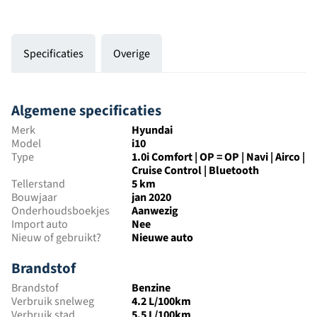
Specificaties
Overige
Algemene specificaties
Merk
Hyundai
Model
i10
Type
1.0i Comfort | OP = OP | Navi | Airco |
Cruise Control | Bluetooth
Tellerstand
5 km
Bouwjaar
jan 2020
Onderhoudsboekjes
Aanwezig
Import auto
Nee
Nieuw of gebruikt?
Nieuwe auto
Brandstof
Brandstof
Benzine
Verbruik snelweg
4.2 L/100km
Verbruik stad
5.5 L/100km