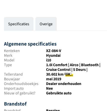
Specificaties
Overige
Algemene specificaties
Kenteken
XZ-084-V
Merk
Hyundai
Model
i10
Type
1.0i Comfort | Airco | Bluetooth |
Cruise Control | 5 Deurs |
Tellerstand
30.602 km
Bouwjaar
mei 2019
Onderhoudsboekjes
Dealer onderhouden
Import auto
Nee
Nieuw of gebruikt?
Gebruikte auto
Brandstof
Brandstof
Benzine