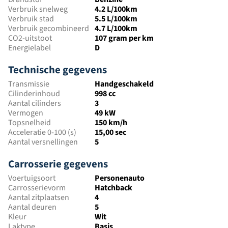
Verbruik snelweg
4.2 L/100km
Verbruik stad
5.5 L/100km
Verbruik gecombineerd
4.7 L/100km
CO2-uitstoot
107 gram per km
Energielabel
D
Technische gegevens
Transmissie
Handgeschakeld
Cilinderinhoud
998 cc
Aantal cilinders
3
Vermogen
49 kW
Topsnelheid
150 km/h
Acceleratie 0-100 (s)
15,00 sec
Aantal versnellingen
5
Carrosserie gegevens
Voertuigsoort
Personenauto
Carrosserievorm
Hatchback
Aantal zitplaatsen
4
Aantal deuren
5
Kleur
Wit
Laktype
Basis