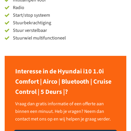
mistlampen voor
Radio
Start/stop systeem
Stuurbekrachtiging
Stuur verstelbaar
Stuurwiel multifunctioneel
Interesse in de Hyundai i10 1.0i
Comfort | Airco | Bluetooth | Cruise
Control | 5 Deurs |?
Vraag dan gratis informatie of een offerte aan
binnen een minuut. Heb je vragen? Neem dan
contact met ons op en wij helpen je graag verder.