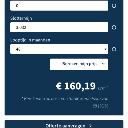
Slottermijn
Looptijd in maanden
Bereken mijn prijs
€
160,19
p/m *
* Berekening op basis van totale kredietsom van
€
8.196,56
Offerte aanvragen