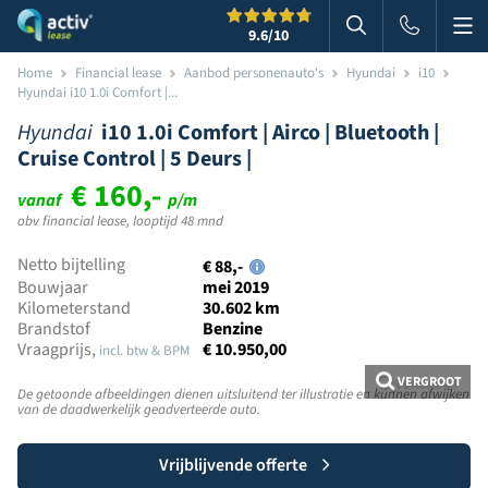
Me
Zoeken
9.6
/10
Zoeken in websi
Home
Financial lease
Aanbod personenauto's
Hyundai
i10
Hyundai i10 1.0i Comfort |...
Hyundai
i10 1.0i Comfort | Airco | Bluetooth |
Cruise Control | 5 Deurs |
€ 160,-
vanaf
p/m
obv financial lease, looptijd 48 mnd
Netto bijtelling
€ 88,-
Bouwjaar
mei 2019
Kilometerstand
30.602 km
Brandstof
Benzine
Vraagprijs,
€ 10.950,00
incl. btw & BPM
VERGROOT
De getoonde afbeeldingen dienen uitsluitend ter illustratie en kunnen afwijken
van de daadwerkelijk geadverteerde auto.
Vrijblijvende offerte