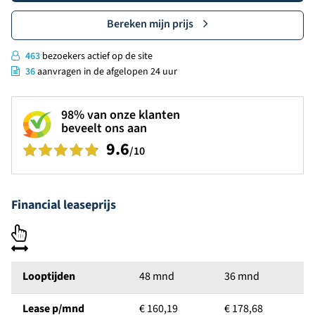
Bereken mijn prijs
463
bezoekers actief op de site
36
aanvragen in de afgelopen 24 uur
98%
van onze klanten
beveelt ons aan
9.6
/10
Financial leaseprijs
Looptijden
48 mnd
36 mnd
Lease p/mnd
€ 160,19
€ 178,68
€