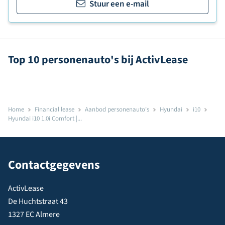
Stuur een e-mail
Top 10 personenauto's bij ActivLease
Home
Financial lease
Aanbod personenauto's
Hyundai
i10
Hyundai i10 1.0i Comfort |...
Contactgegevens
ActivLease
De Huchtstraat 43
1327 EC Almere