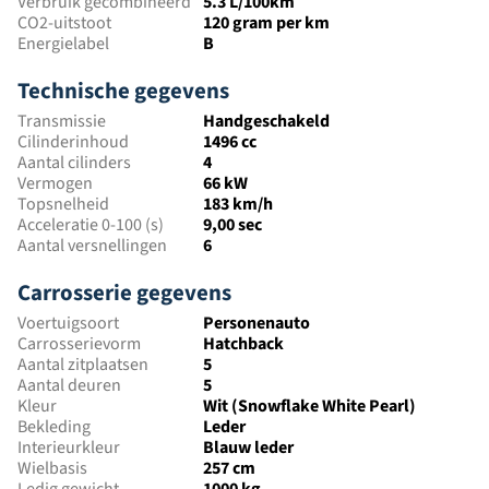
Verbruik gecombineerd
5.3 L/100km
CO2-uitstoot
120 gram per km
Energielabel
B
Technische gegevens
Transmissie
Handgeschakeld
Cilinderinhoud
1496 cc
Aantal cilinders
4
Vermogen
66 kW
Topsnelheid
183 km/h
Acceleratie 0-100 (s)
9,00 sec
Aantal versnellingen
6
Carrosserie gegevens
Voertuigsoort
Personenauto
Carrosserievorm
Hatchback
Aantal zitplaatsen
5
Aantal deuren
5
Kleur
Wit (Snowflake White Pearl)
Bekleding
Leder
Interieurkleur
Blauw leder
Wielbasis
257 cm