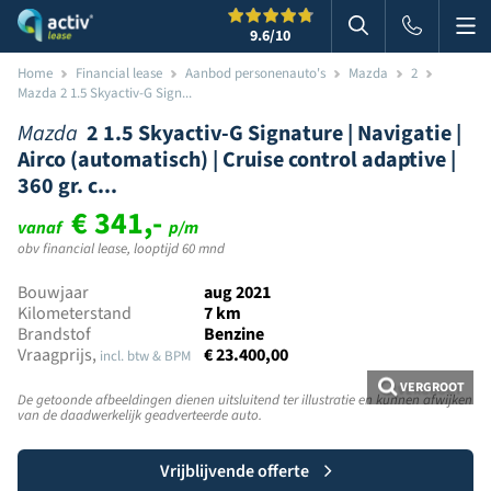
Me
Zoeken
9.6
/10
Zoeken in websi
Home
Financial lease
Aanbod personenauto's
Mazda
2
Mazda 2 1.5 Skyactiv-G Sign...
Mazda
2 1.5 Skyactiv-G Signature | Navigatie |
Airco (automatisch) | Cruise control adaptive |
360 gr. c...
€ 341,-
vanaf
p/m
obv financial lease, looptijd 60 mnd
Bouwjaar
aug 2021
Kilometerstand
7 km
Brandstof
Benzine
Vraagprijs,
€ 23.400,00
incl. btw & BPM
VERGROOT
De getoonde afbeeldingen dienen uitsluitend ter illustratie en kunnen afwijken
van de daadwerkelijk geadverteerde auto.
Vrijblijvende offerte