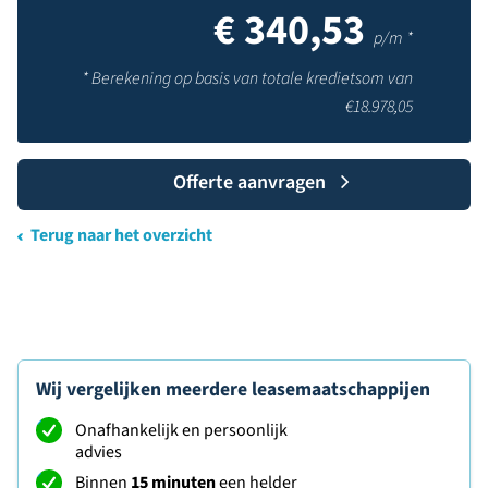
€
340,53
p/m *
* Berekening op basis van totale kredietsom van
€
18.978,05
Offerte aanvragen
Terug naar het overzicht
Wij vergelijken meerdere leasemaatschappijen
Onafhankelijk en persoonlijk
advies
Binnen
15 minuten
een helder