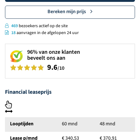
Bereken mijn prijs
469
bezoekers actief op de site
18
aanvragen in de afgelopen 24 uur
96%
van onze klanten
beveelt ons aan
9.6
/10
Financial leaseprijs
Looptijden
60 mnd
48 mnd
Lease p/mnd
€ 340,53
€ 370,91
€