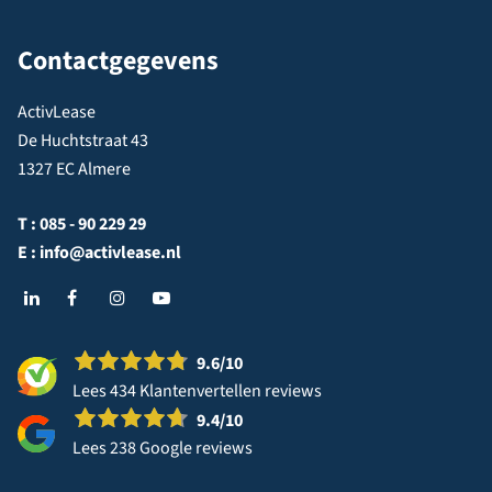
Contactgegevens
ActivLease
De Huchtstraat 43
1327 EC Almere
T :
085 - 90 229 29
E :
info@activlease.nl
9.6
/10
Lees 434 Klantenvertellen reviews
9.4
/10
Lees 238 Google reviews