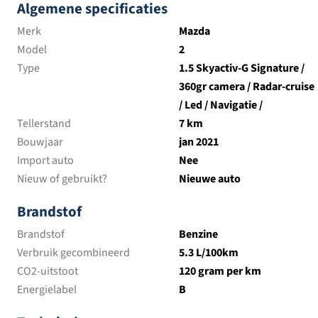
Algemene specificaties
Merk
Mazda
Model
2
Type
1.5 Skyactiv-G Signature /
360gr camera / Radar-cruise
/ Led / Navigatie /
Tellerstand
7 km
Bouwjaar
jan 2021
Import auto
Nee
Nieuw of gebruikt?
Nieuwe auto
Brandstof
Brandstof
Benzine
Verbruik gecombineerd
5.3 L/100km
CO2-uitstoot
120 gram per km
Energielabel
B