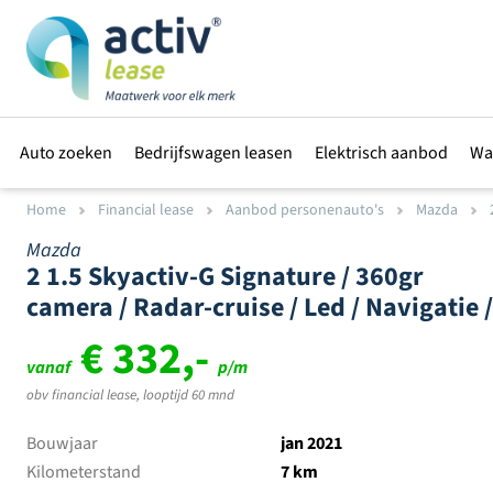
Auto zoeken
Bedrijfswagen leasen
Elektrisch aanbod
Wa
Home
Financial lease
Aanbod personenauto's
Mazda
Mazda
2 1.5 Skyactiv-G Signature / 360gr
camera / Radar-cruise / Led / Navigatie /
€ 332,-
vanaf
p/m
obv financial lease, looptijd 60 mnd
Bouwjaar
jan 2021
Kilometerstand
7 km