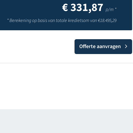
€
331,87
p/m *
* Berekening op basis van totale kredietsom van €
18.495,29
Offerte aanvragen