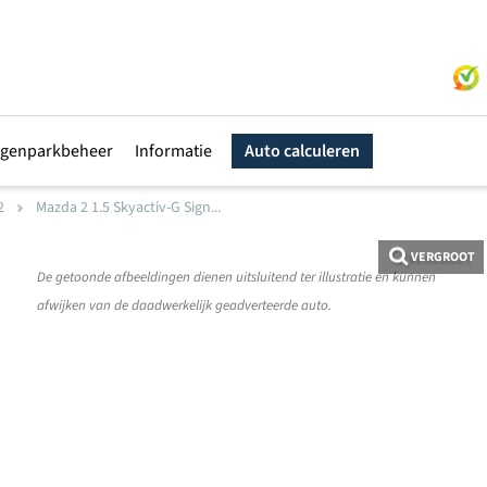
genparkbeheer
Informatie
Auto calculeren
2
Mazda 2 1.5 Skyactiv-G Sign...
VERGROOT
De getoonde afbeeldingen dienen uitsluitend ter illustratie en kunnen
afwijken van de daadwerkelijk geadverteerde auto.