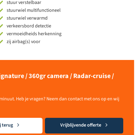
stuur verstelbaar
stuurwiel multifunctioneel
stuurwiel verwarmd
verkeersbord detectie
vermoeidheids herkenning
zij airbag(s) voor
ignature / 360gr camera / Radar-cruise /
n minuut. Heb je vragen? Neem dan contact met ons op en wij
j terug
Vrijblijvende offerte