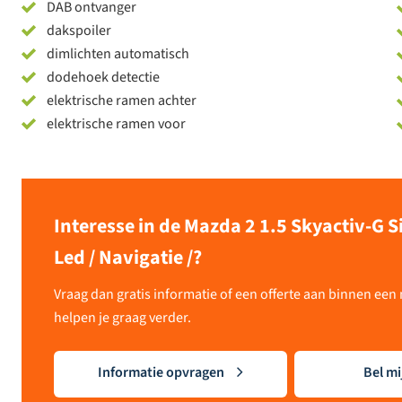
DAB ontvanger
dakspoiler
dimlichten automatisch
dodehoek detectie
elektrische ramen achter
elektrische ramen voor
Interesse in de Mazda 2 1.5 Skyactiv-G S
Led / Navigatie /?
Vraag dan gratis informatie of een offerte aan binnen ee
helpen je graag verder.
Informatie opvragen
Bel mi