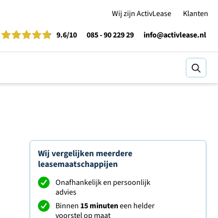
Wij zijn ActivLease
Klanten
9.6
/10
085 - 90 229 29
info@activlease.nl
Zoeke
Wij vergelijken meerdere
leasemaatschappijen
Onafhankelijk en persoonlijk
advies
Binnen
15 minuten
een helder
voorstel op maat