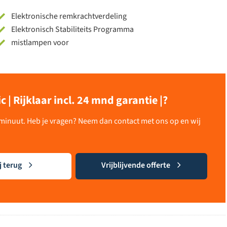
Elektronische remkrachtverdeling
Elektronisch Stabiliteits Programma
mistlampen voor
 | Rijklaar incl. 24 mnd garantie |?
n minuut. Heb je vragen? Neem dan contact met ons op en wij
j terug
Vrijblijvende offerte