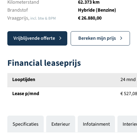
Kilometerstand
62.373 km
Brandstof
Hybride (Benzine)
Vraagprijs,
€ 26.880,00
incl. btw & BPM
Vrijblijvende offerte
Bereken mijn prijs
Financial leaseprijs
Looptijden
24 mnd
Lease p/mnd
€ 527,0
Specificaties
Exterieur
Infotainment
Interie