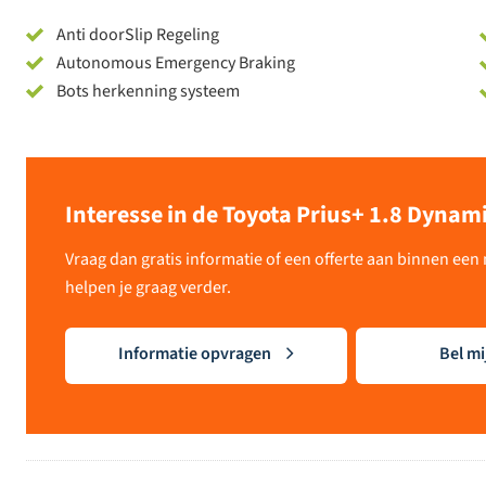
Anti doorSlip Regeling
Autonomous Emergency Braking
Bots herkenning systeem
Interesse in de Toyota Prius+ 1.8 Dynamic
Vraag dan gratis informatie of een offerte aan binnen ee
helpen je graag verder.
Informatie opvragen
Bel mi