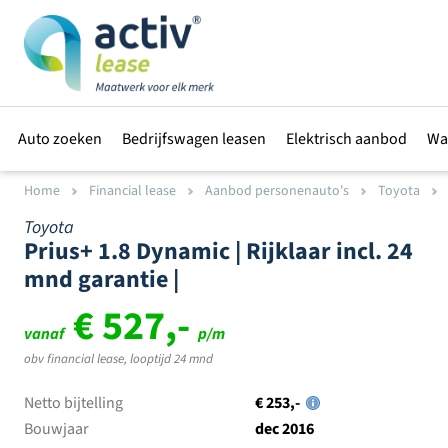
Auto zoeken
Bedrijfswagen leasen
Elektrisch aanbod
Wa
Home
Financial lease
Aanbod personenauto's
Toyota
Toyota
Prius+ 1.8 Dynamic | Rijklaar incl. 24
mnd garantie |
€ 527,-
vanaf
p/m
obv financial lease, looptijd 24 mnd
Netto bijtelling
€ 253,-
Bouwjaar
dec 2016