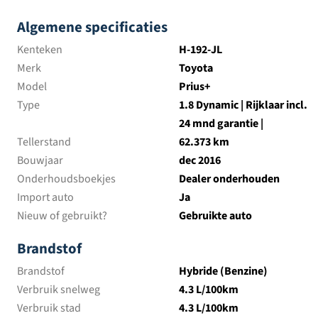
Algemene specificaties
Kenteken
H-192-JL
Merk
Toyota
Model
Prius+
Type
1.8 Dynamic | Rijklaar incl.
24 mnd garantie |
Tellerstand
62.373 km
Bouwjaar
dec 2016
Onderhoudsboekjes
Dealer onderhouden
Import auto
Ja
Nieuw of gebruikt?
Gebruikte auto
Brandstof
Brandstof
Hybride (Benzine)
Verbruik snelweg
4.3 L/100km
Verbruik stad
4.3 L/100km