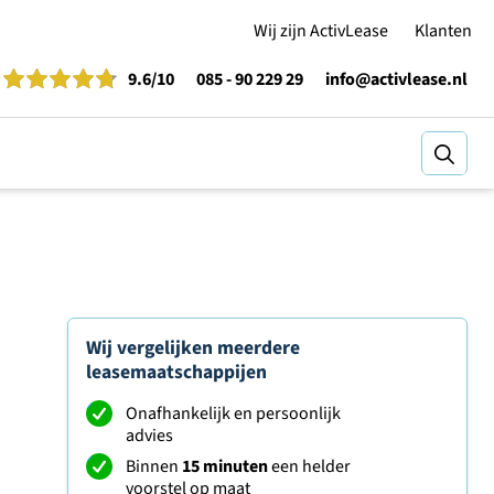
Wij zijn ActivLease
Klanten
9.6
/10
085 - 90 229 29
info@activlease.nl
Zoeke
Wij vergelijken meerdere
leasemaatschappijen
Onafhankelijk en persoonlijk
advies
Binnen
15 minuten
een helder
voorstel op maat