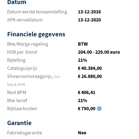
Datum
Datum eerste tenaamstelling
13-12-2016
APK vervaldatum
13-12-2020
Financiele gegevens
Btw/Marge regeling
BTW
HSB per 3mnd
204.00 - 229.00 euro
Bijtelling
21%
Catalogusprijs
€ 40.384,00
Showroomvraagprijs,
€ 26.880,00
incl.
btw & BPM
Rest BPM
€ 406,41
Btw tarief
21%
Rijklaarkosten
€ 750,00
Garantie
Fabrieksgarantie
Nee