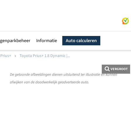
genparkbeheer
Informatie
Auto calculeren
Prius+
Toyota Prius+ 1.8 Dynamic |...
VERGROOT
De getoonde afbeeldingen dienen uitsluitend ter illustratie en kunnen
afwijken van de daadwerkelijk geadverteerde auto.