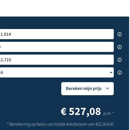
Bereken mijn prijs
€
527,08
p/m *
* Berekening op basis van totale kredietsom van €
21.914,41