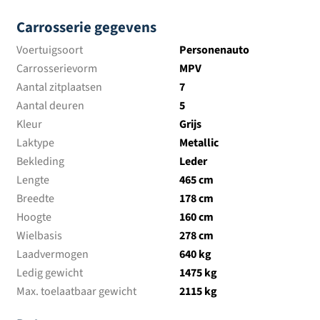
Carrosserie gegevens
Voertuigsoort
Personenauto
Carrosserievorm
MPV
Aantal zitplaatsen
7
Aantal deuren
5
Kleur
Grijs
Laktype
Metallic
Bekleding
Leder
Lengte
465 cm
Breedte
178 cm
Hoogte
160 cm
Wielbasis
278 cm
Laadvermogen
640 kg
Ledig gewicht
1475 kg
Max. toelaatbaar gewicht
2115 kg