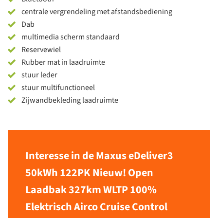
centrale vergrendeling met afstandsbediening
Dab
multimedia scherm standaard
Reservewiel
Rubber mat in laadruimte
stuur leder
stuur multifunctioneel
Zijwandbekleding laadruimte
Interesse in de Maxus eDeliver3
50kWh 122PK Nieuw! Open
Laadbak 327km WLTP 100%
Elektrisch Airco Cruise Control