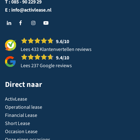
T :
085 - 90 229 29
E :
info@activlease.nl
9.6
/10
Lees 433 Klantenvertellen reviews
9.4
/10
Lees 237 Google reviews
Direct naar
ActivLease
Operational lease
Financial Lease
Short Lease
Occasion Lease
Onze eigen occasions