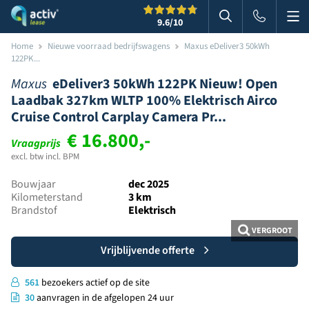
Me
Zoeken
9.6
/10
Zoeken in websi
Home
Nieuwe voorraad bedrijfswagens
Maxus eDeliver3 50kWh
122PK...
Maxus
eDeliver3 50kWh 122PK Nieuw! Open
Laadbak 327km WLTP 100% Elektrisch Airco
Cruise Control Carplay Camera Pr...
€ 16.800,-
Vraagprijs
excl. btw incl. BPM
Bouwjaar
dec 2025
Kilometerstand
3 km
Brandstof
Elektrisch
VERGROOT
Vrijblijvende offerte
561
bezoekers actief op de site
30
aanvragen in de afgelopen 24 uur