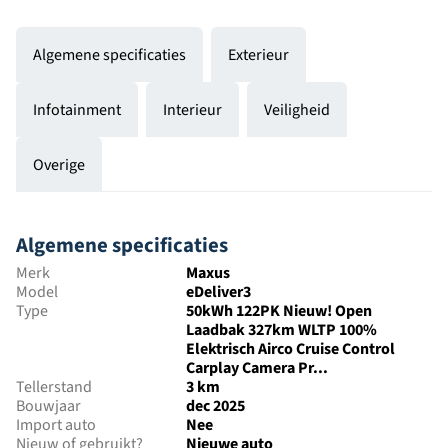
Algemene specificaties
Exterieur
Infotainment
Interieur
Veiligheid
Overige
Algemene specificaties
Merk
Maxus
Model
eDeliver3
Type
50kWh 122PK Nieuw! Open
Laadbak 327km WLTP 100%
Elektrisch Airco Cruise Control
Carplay Camera Pr...
Tellerstand
3 km
Bouwjaar
dec 2025
Import auto
Nee
Nieuw of gebruikt?
Nieuwe auto