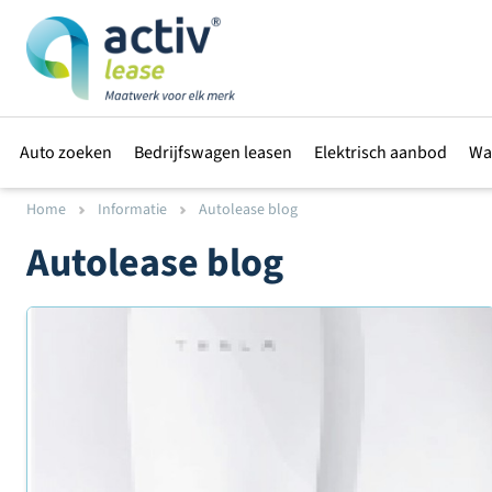
Auto zoeken
Bedrijfswagen leasen
Elektrisch aanbod
Wa
Home
Informatie
Autolease blog
Autolease blog