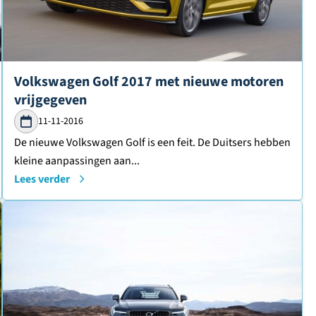
Lees verder over
Volkswagen Golf 2017 met nieuwe motoren
vrijgegeven
11-11-2016
De nieuwe Volkswagen Golf is een feit. De Duitsers hebben
kleine aanpassingen aan...
Lees verder