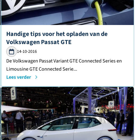
Lees verder over
Handige tips voor het opladen van de
Volkswagen Passat GTE
14-10-2016
De Volkswagen Passat Variant GTE Connected Series en
Limousine GTE Connected Serie...
Lees verder