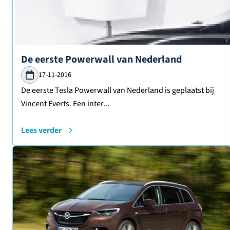
Lees verder over
De eerste Powerwall van Nederland
17-11-2016
De eerste Tesla Powerwall van Nederland is geplaatst bij
Vincent Everts. Een inter...
Lees verder