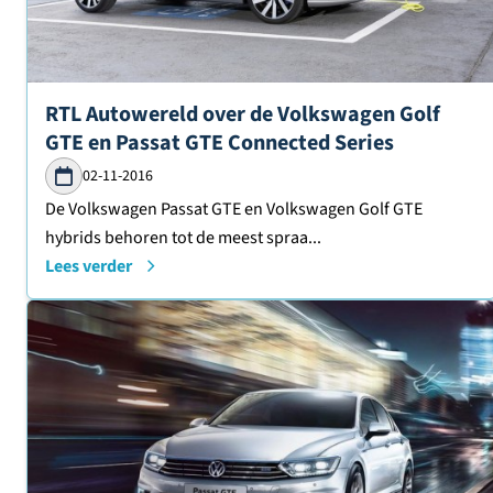
Lees verder over
RTL Autowereld over de Volkswagen Golf
GTE en Passat GTE Connected Series
02-11-2016
De Volkswagen Passat GTE en Volkswagen Golf GTE
hybrids behoren tot de meest spraa...
Lees verder