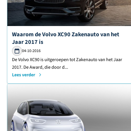
Lees verder over
Waarom de Volvo XC90 Zakenauto van het
Jaar 2017 is
04-10-2016
De Volvo XC90 is uitgeroepen tot Zakenauto van het Jaar
2017. De Award, die door d...
Lees verder