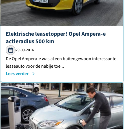
Lees verder over
Elektrische leasetopper! Opel Ampera-e
actieradius 500 km
29-09-2016
De Opel Ampera-e was al een buitengewoon interessante
leaseauto voor de nabije toe...
Lees verder