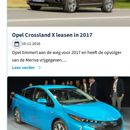
Lees verder over
Opel Crossland X leasen in 2017
10-11-2016
Opel timmert aan de weg voor 2017 en heeft de opvolger
van de Meriva vrijgegeven....
Lees verder