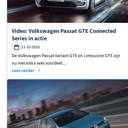
Lees verder over
Video: Volkswagen Passat GTE Connected
Series in actie
21-10-2016
De Volkswagen Passat Variant GTE en Limousine GTE zijn
nu met extra veel voordeel...
Lees verder