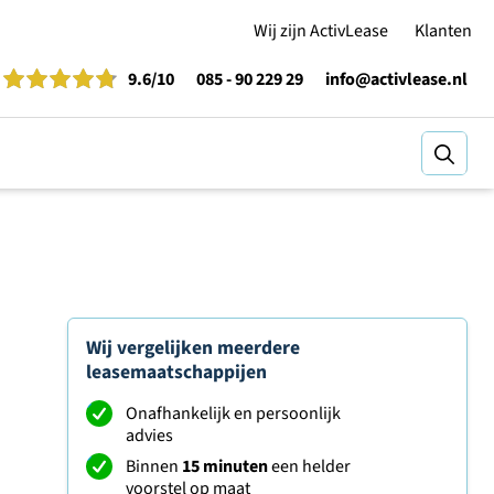
Wij zijn ActivLease
Klanten
9.6
/10
085 - 90 229 29
info@activlease.nl
Zoeke
Wij vergelijken meerdere
leasemaatschappijen
Onafhankelijk en persoonlijk
advies
Binnen
15 minuten
een helder
voorstel op maat