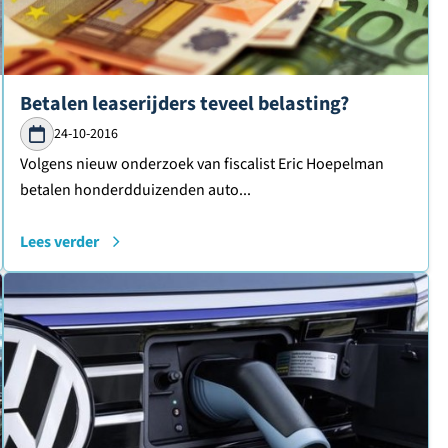
Lees verder over
Betalen leaserijders teveel belasting?
24-10-2016
Volgens nieuw onderzoek van fiscalist Eric Hoepelman
betalen honderdduizenden auto...
Lees verder