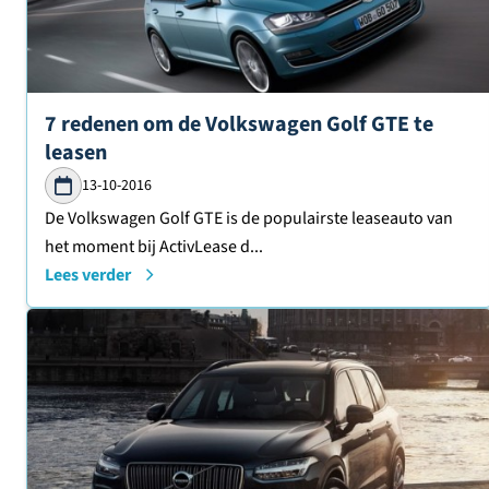
Lees verder over
7 redenen om de Volkswagen Golf GTE te
leasen
13-10-2016
De Volkswagen Golf GTE is de populairste leaseauto van
het moment bij ActivLease d...
Lees verder