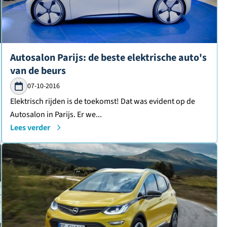
Lees verder over
Autosalon Parijs: de beste elektrische auto's
van de beurs
07-10-2016
Elektrisch rijden is de toekomst! Dat was evident op de
Autosalon in Parijs. Er we...
Lees verder